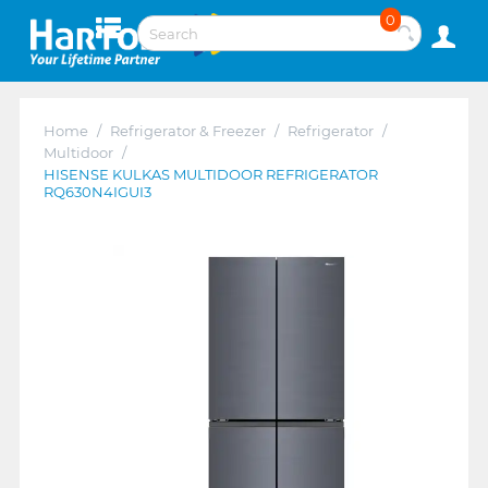
0
Home
/
Refrigerator & Freezer
/
Refrigerator
/
Multidoor
/
HISENSE KULKAS MULTIDOOR REFRIGERATOR
RQ630N4IGUI3