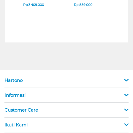
B_G3
SERIES
Rp
3.409.000
Rp
889.000
Rp
2
Hartono
Informasi
Customer Care
Ikuti Kami