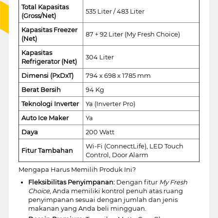
Total Kapasitas
535 Liter / 483 Liter
(Gross/Net)
Kapasitas Freezer
87 + 92 Liter (My Fresh Choice)
(Net)
Kapasitas
304 Liter
Refrigerator (Net)
Dimensi (PxDxT)
794 x 698 x 1785 mm
Berat Bersih
94 Kg
Teknologi Inverter
Ya (Inverter Pro)
Auto Ice Maker
Ya
Daya
200 Watt
Wi-Fi (ConnectLife), LED Touch
Fitur Tambahan
Control, Door Alarm
Mengapa Harus Memilih Produk Ini?
Fleksibilitas Penyimpanan:
Dengan fitur
My Fresh
Choice
, Anda memiliki kontrol penuh atas ruang
penyimpanan sesuai dengan jumlah dan jenis
makanan yang Anda beli mingguan.