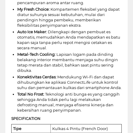
pencampuran aroma antar ruang.
My Fresh Choice:
Kompartemen fleksibel yang dapat
diatur suhunya sesuai kebutuhan, mulai dari
pendingin hingga pembeku, memberikan
fleksibilitas penyimpanan ekstra.
Auto Ice Maker:
Dilengkapi dengan pembuat es
otomatis, memudahkan Anda mendapatkan es batu
kapan saja tanpa perlu repot mengisi cetakan es
secara manual.
Metal-Tech Cooling:
Lapisan logam pada dinding
belakang interior membantu menjaga suhu dingin
tetap merata dan stabil, bahkan saat pintu sering
dibuka.
Konektivitas Cerdas:
Mendukung Wi-Fi dan dapat
dihubungkan ke aplikasi ConnectLife untuk kontrol
suhu dan pemantauan kulkas dari smartphone Anda.
Total No Frost:
Teknologi anti bunga es yang canggih
sehingga Anda tidak perlu lagi melakukan
defrosting manual, menjaga efisiensi kinerja dan
kebersihan ruang penyimpanan.
SPECIFICATION
Tipe
Kulkas 4 Pintu (French Door)