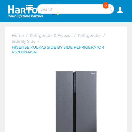
0
Home
/
Refrigerator & Freezer
/
Refrigerator
/
Side By Side
/
HISENSE KULKAS SIDE BY SIDE REFRIGERATOR
RS708N4ISN