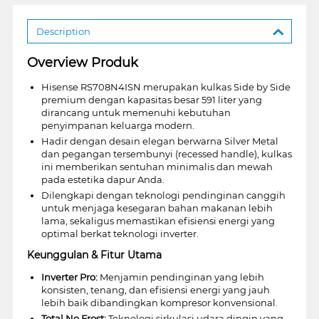
Description
Overview Produk
Hisense RS708N4ISN merupakan kulkas Side by Side
premium dengan kapasitas besar 591 liter yang
dirancang untuk memenuhi kebutuhan
penyimpanan keluarga modern.
Hadir dengan desain elegan berwarna Silver Metal
dan pegangan tersembunyi (recessed handle), kulkas
ini memberikan sentuhan minimalis dan mewah
pada estetika dapur Anda.
Dilengkapi dengan teknologi pendinginan canggih
untuk menjaga kesegaran bahan makanan lebih
lama, sekaligus memastikan efisiensi energi yang
optimal berkat teknologi inverter.
Keunggulan & Fitur Utama
Inverter Pro:
Menjamin pendinginan yang lebih
konsisten, tenang, dan efisiensi energi yang jauh
lebih baik dibandingkan kompresor konvensional.
Total No Frost:
Teknologi sirkulasi udara dingin yang