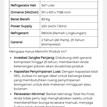
Refrigerator Net
347 Liter
Dimensi (WxDxH)
911 x 615 x 1786 mm
Berat Bersih
83 Kg
Power Supply
220-240V / 50Hz
Refrigerant
R600A (Ramah Lingkungan)
2 Tahun (All Parts), 25 Tahun
Garansi
(Kompresor)
Mengapa Harus Memilih Produk Ini?
Investasi Jangka Panjang:
Didukung oleh garansi
kompresor hingga 25 tahun, memberikan Anda
ketenangan pikiran akan durabilitas produk.
Kapasitas Penyimpanan Luas:
Dengan kapasitas total
591L, kulkas ini sangat ideal untuk keluarga besar
yang membutuhkan ruang penyimpanan
terorganisir untuk stok makanan mingguan atau
bulanan.
Perawatan Minimal:
Berkat teknologi Total No Frost,
Anda tidak perlu lagi menghabiskan waktu untuk
membersihkan bunga es secara manual, menjaga
kulkas selalu bersih dan higienis.