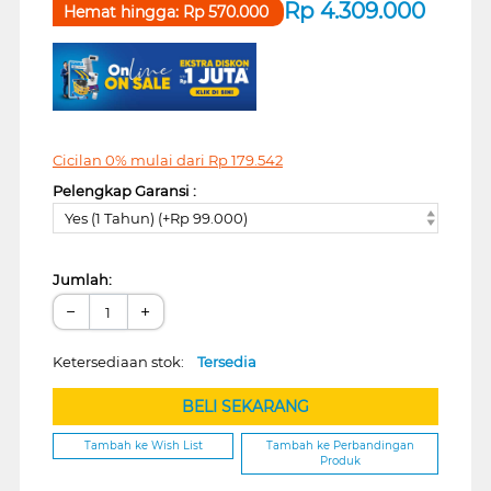
Rp
4.309.000
Hemat hingga:
Rp
570.000
Cicilan 0% mulai dari
Rp
179.542
Pelengkap Garansi :
Yes (1 Tahun) (+Rp 99.000)
Jumlah:
−
+
Ketersediaan stok:
Tersedia
BELI SEKARANG
Tambah ke Wish List
Tambah ke Perbandingan
Produk