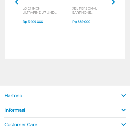
LG 27 INCH
JBL PERSONAL
REX
ULTRAFINE U7 UHD
EARPHONE
BREE
IPS MONITOR 27U711B-
ENDURANCE RUN 3
B_G3
SERIES
Rp
3.409.000
Rp
889.000
Rp
2
Hartono
Informasi
Customer Care