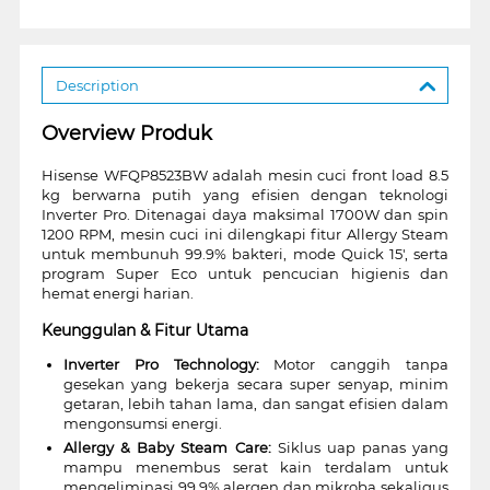
Description
Overview Produk
Hisense WFQP8523BW adalah mesin cuci front load 8.5
kg berwarna putih yang efisien dengan teknologi
Inverter Pro. Ditenagai daya maksimal 1700W dan spin
1200 RPM, mesin cuci ini dilengkapi fitur Allergy Steam
untuk membunuh 99.9% bakteri, mode Quick 15', serta
program Super Eco untuk pencucian higienis dan
hemat energi harian.
Keunggulan & Fitur Utama
Inverter Pro Technology:
Motor canggih tanpa
gesekan yang bekerja secara super senyap, minim
getaran, lebih tahan lama, dan sangat efisien dalam
mengonsumsi energi.
Allergy & Baby Steam Care:
Siklus uap panas yang
mampu menembus serat kain terdalam untuk
mengeliminasi 99.9% alergen dan mikroba sekaligus