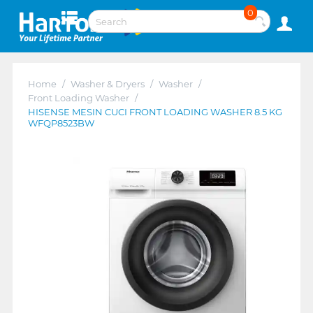
0
Home
/
Washer & Dryers
/
Washer
/
Front Loading Washer
/
HISENSE MESIN CUCI FRONT LOADING WASHER 8.5 KG
WFQP8523BW