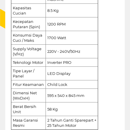
Kapasitas
8.5 Kg
Cucian
Kecepatan
1200 RPM
Putaran (Spin)
Konsumsi Daya
1700 Watt
Cuci / Maks
Supply Voltage
220V - 240V/50Hz
(V/Hz)
Teknologi Motor
Inverter PRO
Tipe Layar /
LED Display
Panel
Fitur Keamanan
Child Lock
Dimensi Net
595 x 540 x 845 mm
(WxDxH)
Berat Bersih
58 Kg
Unit
Masa Garansi
2 Tahun Ganti Sparepart +
Resmi
25 Tahun Motor