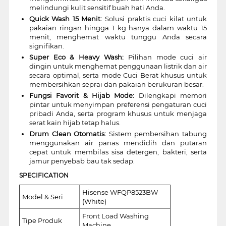
melindungi kulit sensitif buah hati Anda.
Quick Wash 15 Menit:
Solusi praktis cuci kilat untuk
pakaian ringan hingga 1 kg hanya dalam waktu 15
menit, menghemat waktu tunggu Anda secara
signifikan.
Super Eco & Heavy Wash:
Pilihan mode cuci air
dingin untuk menghemat penggunaan listrik dan air
secara optimal, serta mode Cuci Berat khusus untuk
membersihkan seprai dan pakaian berukuran besar.
Fungsi Favorit & Hijab Mode:
Dilengkapi memori
pintar untuk menyimpan preferensi pengaturan cuci
pribadi Anda, serta program khusus untuk menjaga
serat kain hijab tetap halus.
Drum Clean Otomatis:
Sistem pembersihan tabung
menggunakan air panas mendidih dan putaran
cepat untuk membilas sisa detergen, bakteri, serta
jamur penyebab bau tak sedap.
SPECIFICATION
Hisense WFQP8523BW
Model & Seri
(White)
Front Load Washing
Tipe Produk
Machine