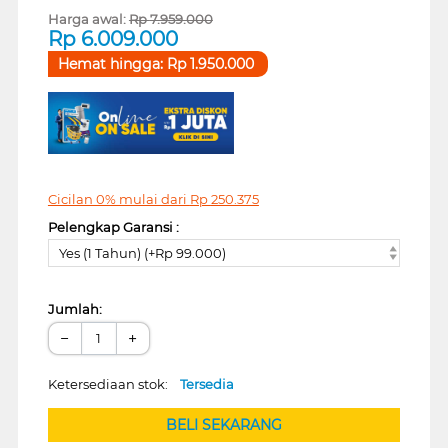
Harga awal:
Rp
7.959.000
Rp
6.009.000
Hemat hingga:
Rp
1.950.000
Cicilan 0% mulai dari
Rp
250.375
Pelengkap Garansi :
Yes (1 Tahun) (+Rp 99.000)
Jumlah:
−
+
Ketersediaan stok:
Tersedia
BELI SEKARANG