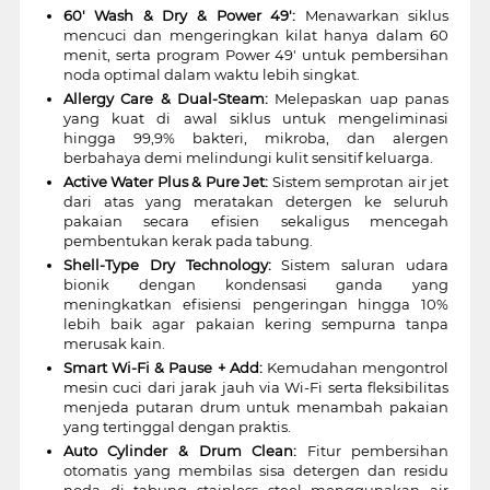
60' Wash & Dry & Power 49':
Menawarkan siklus
mencuci dan mengeringkan kilat hanya dalam 60
menit, serta program Power 49' untuk pembersihan
noda optimal dalam waktu lebih singkat.
Allergy Care & Dual-Steam:
Melepaskan uap panas
yang kuat di awal siklus untuk mengeliminasi
hingga 99,9% bakteri, mikroba, dan alergen
berbahaya demi melindungi kulit sensitif keluarga.
Active Water Plus & Pure Jet:
Sistem semprotan air jet
dari atas yang meratakan detergen ke seluruh
pakaian secara efisien sekaligus mencegah
pembentukan kerak pada tabung.
Shell-Type Dry Technology:
Sistem saluran udara
bionik dengan kondensasi ganda yang
meningkatkan efisiensi pengeringan hingga 10%
lebih baik agar pakaian kering sempurna tanpa
merusak kain.
Smart Wi-Fi & Pause + Add:
Kemudahan mengontrol
mesin cuci dari jarak jauh via Wi-Fi serta fleksibilitas
menjeda putaran drum untuk menambah pakaian
yang tertinggal dengan praktis.
Auto Cylinder & Drum Clean:
Fitur pembersihan
otomatis yang membilas sisa detergen dan residu
noda di tabung stainless steel menggunakan air