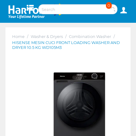
0
Home
/
Washer & Dryers
/
Combination Washer
/
HISENSE MESIN CUCI FRONT LOADING WASHER AND
DRYER 10.5 KG WD105M3