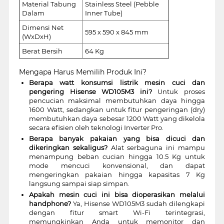
Material Tabung
Stainless Steel (Pebble
Dalam
Inner Tube)
Dimensi Net
595 x 590 x 845 mm
(WxDxH)
Berat Bersih
64 Kg
Mengapa Harus Memilih Produk Ini?
Berapa watt konsumsi listrik mesin cuci dan
pengering Hisense WD105M3 ini?
Untuk proses
pencucian maksimal membutuhkan daya hingga
1600 Watt, sedangkan untuk fitur pengeringan (dry)
membutuhkan daya sebesar 1200 Watt yang dikelola
secara efisien oleh teknologi Inverter Pro.
Berapa banyak pakaian yang bisa dicuci dan
dikeringkan sekaligus?
Alat serbaguna ini mampu
menampung beban cucian hingga 10.5 Kg untuk
mode mencuci konvensional, dan dapat
mengeringkan pakaian hingga kapasitas 7 Kg
langsung sampai siap simpan.
Apakah mesin cuci ini bisa dioperasikan melalui
handphone?
Ya, Hisense WD105M3 sudah dilengkapi
dengan fitur smart Wi-Fi terintegrasi,
memungkinkan Anda untuk memonitor dan