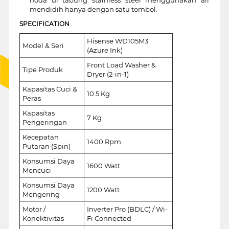
mendidih hanya dengan satu tombol.
SPECIFICATION
Hisense WD105M3
Model & Seri
(Azure Ink)
Front Load Washer &
Tipe Produk
Dryer (2-in-1)
Kapasitas Cuci &
10.5 Kg
Peras
Kapasitas
7 Kg
Pengeringan
Kecepatan
1400 Rpm
Putaran (Spin)
Konsumsi Daya
1600 Watt
Mencuci
Konsumsi Daya
1200 Watt
Mengering
Motor /
Inverter Pro (BDLC) / Wi-
Konektivitas
Fi Connected