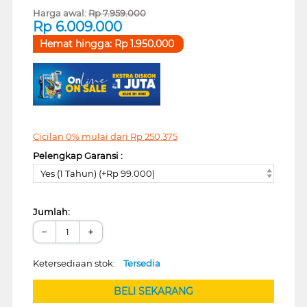
Harga awal:
Rp
7.959.000
Rp
6.009.000
Hemat hingga:
Rp
1.950.000
Cicilan 0% mulai dari
Rp
250.375
Pelengkap Garansi :
Yes (1 Tahun) (+Rp 99.000)
Jumlah:
−
+
Ketersediaan stok:
Tersedia
BELI SEKARANG