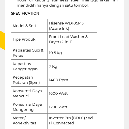
mendidih hanya dengan satu tombol.
SPECIFICATION
Hisense WD105M3
Model & Seri
(Azure Ink)
Front Load Washer &
Tipe Produk
Dryer (2-in-1)
Kapasitas Cuci &
10.5 Kg
Peras
Kapasitas
7 Kg
Pengeringan
Kecepatan
1400 Rpm
Putaran (Spin)
Konsumsi Daya
1600 Watt
Mencuci
Konsumsi Daya
1200 Watt
Mengering
Motor /
Inverter Pro (BDLC) / Wi-
Konektivitas
Fi Connected