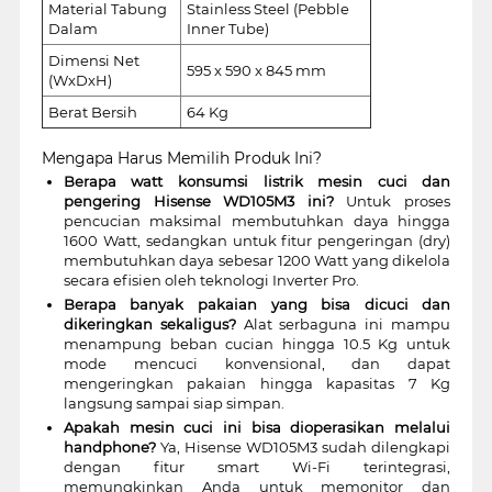
Material Tabung
Stainless Steel (Pebble
Dalam
Inner Tube)
Dimensi Net
595 x 590 x 845 mm
(WxDxH)
Berat Bersih
64 Kg
Mengapa Harus Memilih Produk Ini?
Berapa watt konsumsi listrik mesin cuci dan
pengering Hisense WD105M3 ini?
Untuk proses
pencucian maksimal membutuhkan daya hingga
1600 Watt, sedangkan untuk fitur pengeringan (dry)
membutuhkan daya sebesar 1200 Watt yang dikelola
secara efisien oleh teknologi Inverter Pro.
Berapa banyak pakaian yang bisa dicuci dan
dikeringkan sekaligus?
Alat serbaguna ini mampu
menampung beban cucian hingga 10.5 Kg untuk
mode mencuci konvensional, dan dapat
mengeringkan pakaian hingga kapasitas 7 Kg
langsung sampai siap simpan.
Apakah mesin cuci ini bisa dioperasikan melalui
handphone?
Ya, Hisense WD105M3 sudah dilengkapi
dengan fitur smart Wi-Fi terintegrasi,
memungkinkan Anda untuk memonitor dan