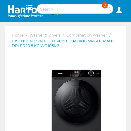
0
Home
/
Washer & Dryers
/
Combination Washer
/
HISENSE MESIN CUCI FRONT LOADING WASHER AND
DRYER 10.5 KG WD105M3