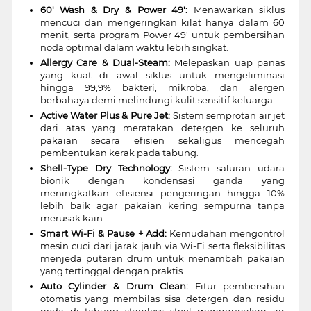
60' Wash & Dry & Power 49':
Menawarkan siklus
mencuci dan mengeringkan kilat hanya dalam 60
menit, serta program Power 49' untuk pembersihan
noda optimal dalam waktu lebih singkat.
Allergy Care & Dual-Steam:
Melepaskan uap panas
yang kuat di awal siklus untuk mengeliminasi
hingga 99,9% bakteri, mikroba, dan alergen
berbahaya demi melindungi kulit sensitif keluarga.
Active Water Plus & Pure Jet:
Sistem semprotan air jet
dari atas yang meratakan detergen ke seluruh
pakaian secara efisien sekaligus mencegah
pembentukan kerak pada tabung.
Shell-Type Dry Technology:
Sistem saluran udara
bionik dengan kondensasi ganda yang
meningkatkan efisiensi pengeringan hingga 10%
lebih baik agar pakaian kering sempurna tanpa
merusak kain.
Smart Wi-Fi & Pause + Add:
Kemudahan mengontrol
mesin cuci dari jarak jauh via Wi-Fi serta fleksibilitas
menjeda putaran drum untuk menambah pakaian
yang tertinggal dengan praktis.
Auto Cylinder & Drum Clean:
Fitur pembersihan
otomatis yang membilas sisa detergen dan residu
noda di tabung stainless steel menggunakan air