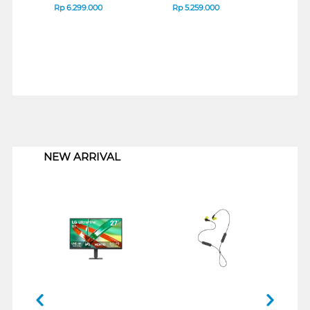
Rp
6.299.000
Rp
5.259.000
Rp
6
1
NEW ARRIVAL