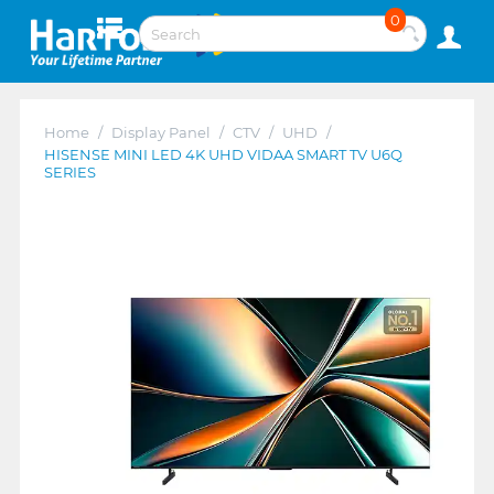
0
Home
/
Display Panel
/
CTV
/
UHD
/
HISENSE MINI LED 4K UHD VIDAA SMART TV U6Q
SERIES