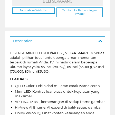
BELI SEKARANG
Tambah ke Wish List
Tambah ke Perbandingan
Produk
Description
HISENSE MINI LED UHD/4K U6Q VIDAA SMART TV Series
adalah pilihan ideal untuk pengalaman menonton
terbaik di rumah Anda. TV ini hadir dalam beberapa
ukuran layar yaitu 55 Inci (55U6Q), 65 Inci (65U6Q), 75 Inci
(75U6Q), 85 Inci (85U6Q).
FEATURES
QLED Color: Lebih dari miliaran corak warna cerah
Mini-LED: Kontras luar biasa untuk kejelasan yang
maksimal
VRR 144Hz asli, kemenangan di setiap frame gambar
Hi-View AI Engine: AI experd di balik setiap gambar
Dolby Vision IQ: Lihat konten kesayangan anda