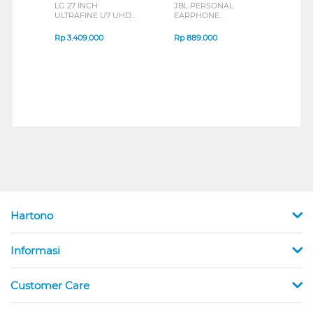
LG 27 INCH
JBL PERSONAL
REXU
ULTRAFINE U7 UHD
EARPHONE
HEA
IPS MONITOR 27U711B-
ENDURANCE RUN 3
M2 S
B_G3
SERIES
Rp
3.409.000
Rp
889.000
Rp
2
Hartono
Informasi
Customer Care