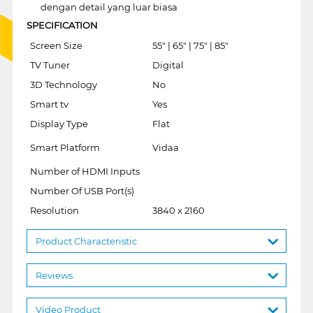
dengan detail yang luar biasa
SPECIFICATION
Screen Size
55" | 65" | 75" | 85"
TV Tuner
Digital
3D Technology
No
Smart tv
Yes
Display Type
Flat
Smart Platform
Vidaa
Number of HDMI Inputs
Number Of USB Port(s)
Resolution
3840 x 2160
Product Characteristic
Reviews
Video Product