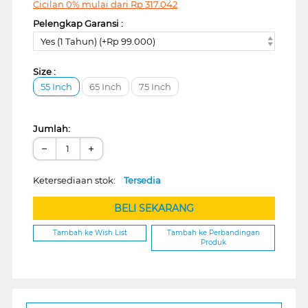
Cicilan 0% mulai dari
Rp
317.042
Pelengkap Garansi :
Yes (1 Tahun) (+Rp 99.000)
Size :
55 Inch
65 Inch
75 Inch
Jumlah:
−
+
Ketersediaan stok:
Tersedia
BELI SEKARANG
Tambah ke Wish List
Tambah ke Perbandingan
Produk