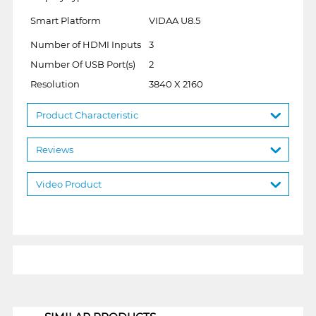
Smart Platform
VIDAA U8.5
Number of HDMI Inputs
3
Number Of USB Port(s)
2
Resolution
3840 X 2160
Product Characteristic
Reviews
Video Product
1