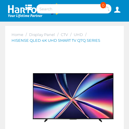
0
Home
/
Display Panel
/
CTV
/
UHD
/
HISENSE QLED 4K UHD SMART TV Q7Q SERIES