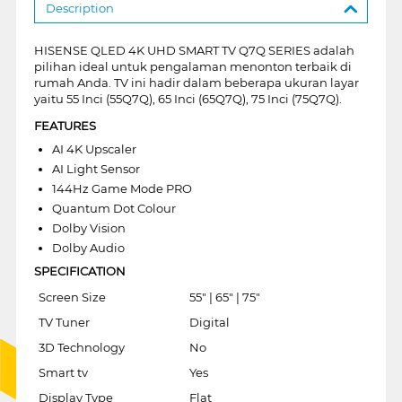
Description
HISENSE QLED 4K UHD SMART TV Q7Q SERIES adalah
pilihan ideal untuk pengalaman menonton terbaik di
rumah Anda. TV ini hadir dalam beberapa ukuran layar
yaitu 55 Inci (55Q7Q), 65 Inci (65Q7Q), 75 Inci (75Q7Q).
FEATURES
AI 4K Upscaler
AI Light Sensor
144Hz Game Mode PRO
Quantum Dot Colour
Dolby Vision
Dolby Audio
SPECIFICATION
Screen Size
55" | 65" | 75"
TV Tuner
Digital
3D Technology
No
Smart tv
Yes
Display Type
Flat