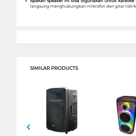
Apakah speaker ini bisa digunakan untuk karaoke 
langsung menghubungkan mikrofon dan gitar listrik u
1
SIMILAR PRODUCTS