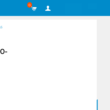
0
AS
0-