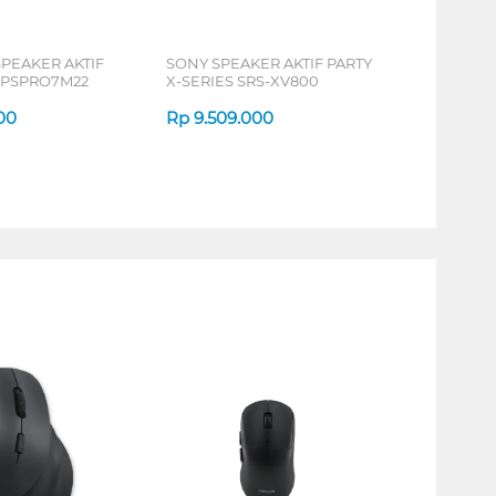
PEAKER AKTIF
SONY SPEAKER AKTIF PARTY
PPSPRO7M22
X-SERIES SRS-XV800
00
Rp
9.509.000