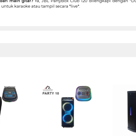
dan main gitar?
Ya, JBL PartyBox Club 120 dilengkapi dengan *D
ntuk karaoke atau tampil secara *live*.