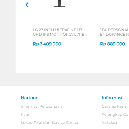
LG 27 INCH ULTRAFINE U7
JBL PERSONA
UHD IPS MONITOR 27U711B-
ENDURANCE RU
B_G3
Rp
3.409.000
Rp
889.000
Hartono
Informasi
Informasi Perusahaan
Garansi Resmi
Karir
Pelengkap Ga
Lokasi Toko dan Service Center
Instalasi