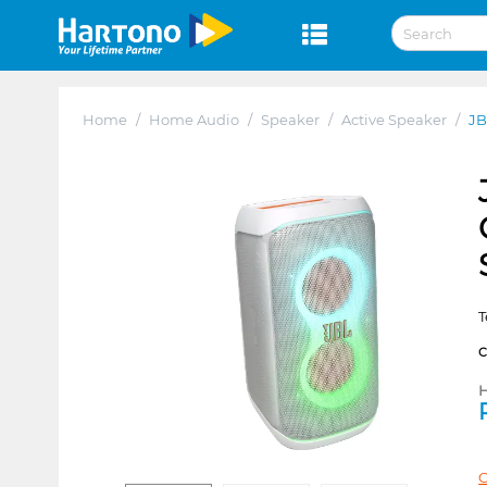
Home
/
Home Audio
/
Speaker
/
Active Speaker
/
JB
T
H
C