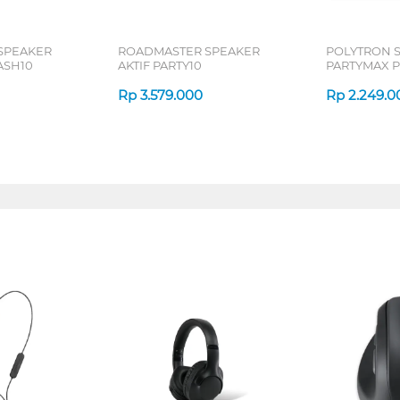
SPEAKER
ROADMASTER SPEAKER
POLYTRON S
ASH10
AKTIF PARTY10
PARTYMAX 
Rp
3.579.000
Rp
2.249.0