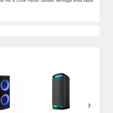
ual Mic & Guitar Inputs* bawaan, sehingga Anda dapat