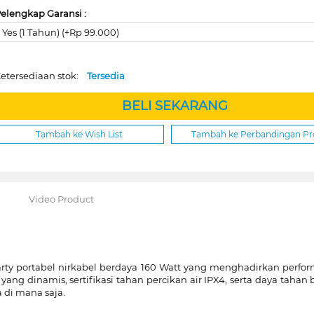
elengkap Garansi :
Yes (1 Tahun) (+Rp 99.000)
etersediaan stok:
Tersedia
BELI SEKARANG
Tambah ke Wish List
Tambah ke Perbandingan P
Video Product
party portabel nirkabel berdaya 160 Watt yang menghadirkan perfo
yang dinamis, sertifikasi tahan percikan air IPX4, serta daya tahan 
 di mana saja.