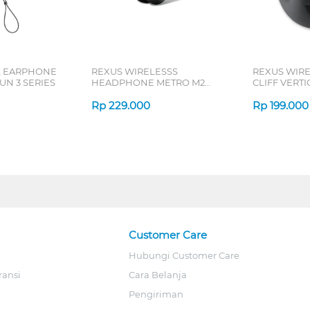
L EARPHONE
REXUS WIRELESSS
REXUS WIR
N 3 SERIES
HEADPHONE METRO M2
CLIFF VERT
SERIES
7D QV-260 S
Rp
229.000
Rp
199.000
Customer Care
Hubungi Customer Care
ransi
Cara Belanja
Pengiriman