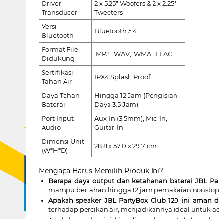
Driver
2 x 5.25" Woofers & 2 x 2.25"
Transducer
Tweeters
Versi
Bluetooth 5.4
Bluetooth
Format File
.MP3, .WAV, .WMA, .FLAC
Didukung
Sertifikasi
IPX4 Splash Proof
Tahan Air
Daya Tahan
Hingga 12 Jam (Pengisian
Baterai
Daya 3.5 Jam)
Port Input
Aux-In (3.5mm), Mic-In,
Audio
Guitar-In
Dimensi Unit
28.8 x 57.0 x 29.7 cm
(W*H*D)
Mengapa Harus Memilih Produk Ini?
Berapa daya output dan ketahanan baterai JBL Par
mampu bertahan hingga 12 jam pemakaian nonstop d
Apakah speaker JBL PartyBox Club 120 ini aman d
terhadap percikan air, menjadikannya ideal untuk ac