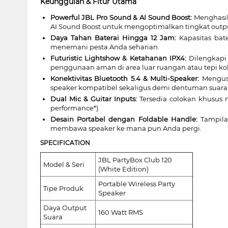
Keunggulan & Fitur Utama
Powerful JBL Pro Sound & AI Sound Boost:
Menghasil
AI Sound Boost untuk mengoptimalkan tingkat output
Daya Tahan Baterai Hingga 12 Jam:
Kapasitas bat
menemani pesta Anda seharian.
Futuristic Lightshow & Ketahanan IPX4:
Dilengkapi 
penggunaan aman di area luar ruangan atau tepi ko
Konektivitas Bluetooth 5.4 & Multi-Speaker:
Mengusu
speaker kompatibel sekaligus demi dentuman suara 
Dual Mic & Guitar Inputs:
Tersedia colokan khusus 
performance*).
Desain Portabel dengan Foldable Handle:
Tampilan
membawa speaker ke mana pun Anda pergi.
SPECIFICATION
JBL PartyBox Club 120
Model & Seri
(White Edition)
Portable Wireless Party
Tipe Produk
Speaker
Daya Output
160 Watt RMS
Suara