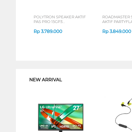
POLYTRON SPEAKER AKTIF
ROADMASTER 
PAS PRO 15GP3
AKTIF PARTYFL
PASPRO15GP3
Rp
3.789.000
Rp
3.849.000
1
NEW ARRIVAL