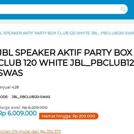
L SPEAKER AKTIF PARTY BOX CLUB 120 WHITE JBL_PBCLUB120-SW
JBL SPEAKER AKTIF PARTY BOX
CLUB 120 WHITE JBL_PBCLUB12
SWAS
erjual 428
CODE:
JBL_PBCLUB120-SWAS
arga awal:
Rp
6.209.000
Rp
6.009.000
Hemat hingga:
Rp
200.000
icilan 0% mulai dari
Rp
250.375