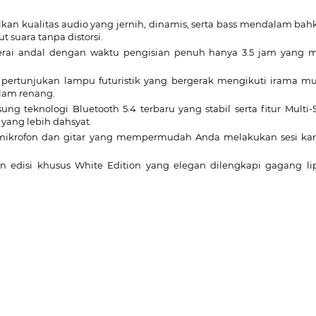
kan kualitas audio yang jernih, dinamis, serta bass mendalam bah
 suara tanpa distorsi.
erai andal dengan waktu pengisian penuh hanya 3.5 jam yang
pertunjukan lampu futuristik yang bergerak mengikuti irama musi
lam renang.
ng teknologi Bluetooth 5.4 terbaru yang stabil serta fitur Mu
yang lebih dahsyat.
mikrofon dan gitar yang mempermudah Anda melakukan sesi kara
 edisi khusus White Edition yang elegan dilengkapi gagang li