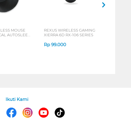
ELESS MOUSE
REXUS WIRELESS GAMING
ICAL AUTOSLEEP
XIERRA 6D RX-106 SERIES
ERIES
Rp
99.000
Ikuti Kami