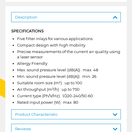
Description
SPECIFICATIONS
Five filter inlays for various applications
Compact design with high mobility
Precise measurements of the current air quality using
a laser sensor
Allergy Friendly
Max. sound pressure level (dB(A)) : max. 48
Min. sound pressure level (dB(A)) : min. 26
Suitable room size (m²) : up to 100
Air throughput (m³/h) : up to 750
Current type (Ph/V/Hz) : 1/220-240/50-60
Rated input power (W) : max. 80
Product Characteristic
Reviews