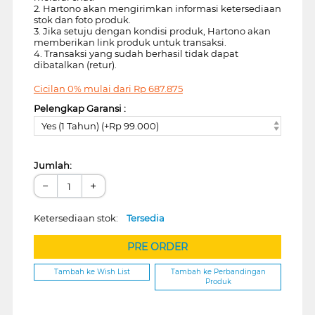
2. Hartono akan mengirimkan informasi ketersediaan
stok dan foto produk.
3. Jika setuju dengan kondisi produk, Hartono akan
memberikan link produk untuk transaksi.
4. Transaksi yang sudah berhasil tidak dapat
dibatalkan (retur).
Cicilan 0% mulai dari
Rp
687.875
Pelengkap Garansi :
Yes (1 Tahun) (+Rp 99.000)
Jumlah:
−
+
Ketersediaan stok:
Tersedia
PRE ORDER
Tambah ke Wish List
Tambah ke Perbandingan
Produk