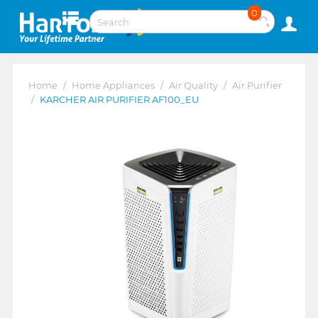
0
Home
/
Home Appliances
/
Air Quality
/
Air Purifier
/
KARCHER AIR PURIFIER AF100_EU