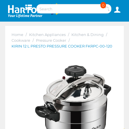
0
Home
/
Kitchen Appliances
/
Kitchen & Dining
/
Cookware
/
Pressure Cooker
/
KIRIN 12 L PRESTO PRESSURE COOKER FKRPC-00-120