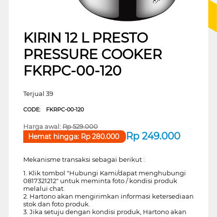
KIRIN 12 L PRESTO
PRESSURE COOKER
FKRPC-00-120
Terjual 39
CODE:
FKRPC-00-120
Harga awal:
Rp
529.000
Rp
249.000
Hemat hingga:
Rp
280.000
Mekanisme transaksi sebagai berikut :
1. Klik tombol "Hubungi Kami/dapat menghubungi
0817321212" untuk meminta foto / kondisi produk
melalui chat.
2. Hartono akan mengirimkan informasi ketersediaan
stok dan foto produk.
3. Jika setuju dengan kondisi produk, Hartono akan