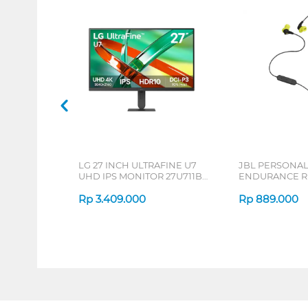
LG 27 INCH ULTRAFINE U7
JBL PERSONA
UHD IPS MONITOR 27U711B-
ENDURANCE RU
B_G3
Rp
3.409.000
Rp
889.000