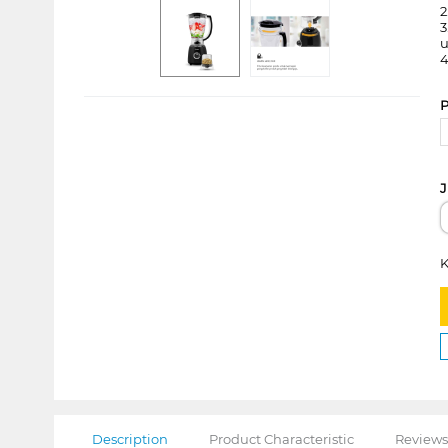
2
3
u
4
P
J
K
Description
Product Characteristic
Reviews