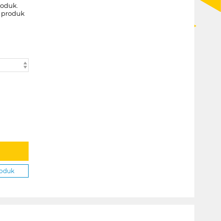
roduk.
k produk
roduk