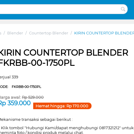
s
/
Blender
/
Countertop Blender
/
KIRIN COUNTERTOP BLENDER
KIRIN COUNTERTOP BLENDER
FKRBB-00-1750PL
erjual 339
CODE:
FKRBB-00-1750PL
arga awal:
Rp
529.000
Rp
359.000
Hemat hingga:
Rp
170.000
ekanisme transaksi sebagai berikut :
. Klik tombol "Hubungi Kami/dapat menghubungi 0817321212" untuk
eminta foto / kondisi produk melalui chat.