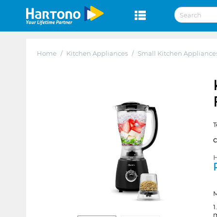
Home
/
Kitchen Appliances
/
Small Kitchen Appliance
T
H
M
1
m