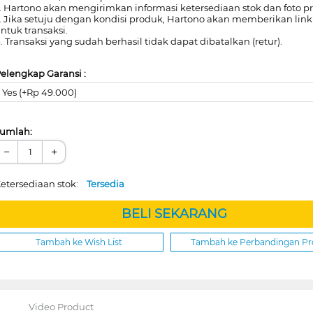
. Hartono akan mengirimkan informasi ketersediaan stok dan foto p
. Jika setuju dengan kondisi produk, Hartono akan memberikan lin
ntuk transaksi.
. Transaksi yang sudah berhasil tidak dapat dibatalkan (retur).
elengkap Garansi :
Yes (+Rp 49.000)
umlah:
−
+
etersediaan stok:
Tersedia
BELI SEKARANG
Tambah ke Wish List
Tambah ke Perbandingan P
Video Product