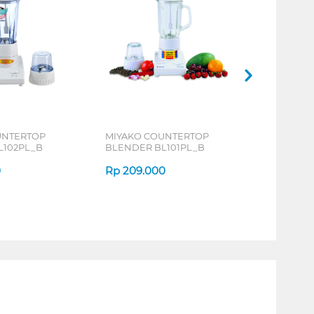
UNTERTOP
MIYAKO COUNTERTOP
L102PL_B
BLENDER BL101PL_B
0
Rp
209.000