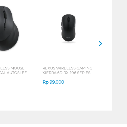
ELESS MOUSE
REXUS WIRELESS GAMING
ICAL AUTOSLEEP
XIERRA 6D RX-106 SERIES
ERIES
Rp
99.000