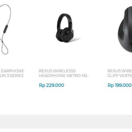
L EARPHONE
REXUS WIRELESSS
REXUS WIR
N 3 SERIES
HEADPHONE METRO M2
CLIFF VERT
SERIES
7D QV-260 S
Rp
229.000
Rp
199.000