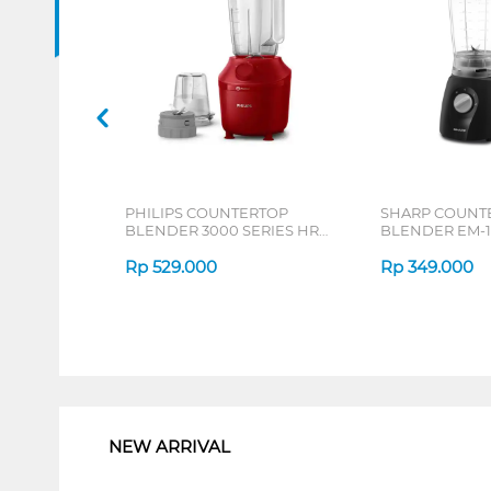
PHILIPS COUNTERTOP
SHARP COUNT
BLENDER 3000 SERIES HR-
BLENDER EM-1
2042 SERIES
Rp
529.000
Rp
349.000
1
NEW ARRIVAL