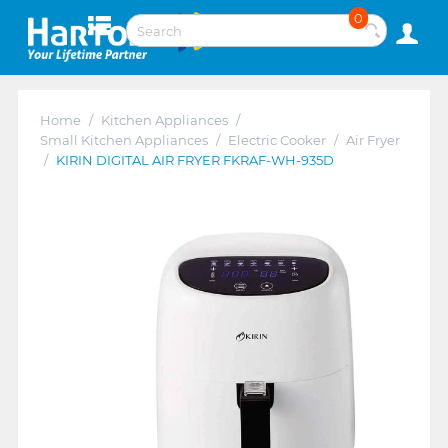
0
Home
/
Kitchen Appliances
/
Small Kitchen Appliances
/
Electric Cooker
/
Air Fryer
/
KIRIN DIGITAL AIR FRYER FKRAF-WH-935D