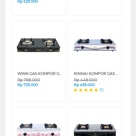
Rp
529.000
WINN GAS KOMPOR GAS W-399
RINNAI KOMPOR GAS RI522ETJ
Rp
769.000
Rp
449.000
Rp
729.000
Rp
439.000
(1)