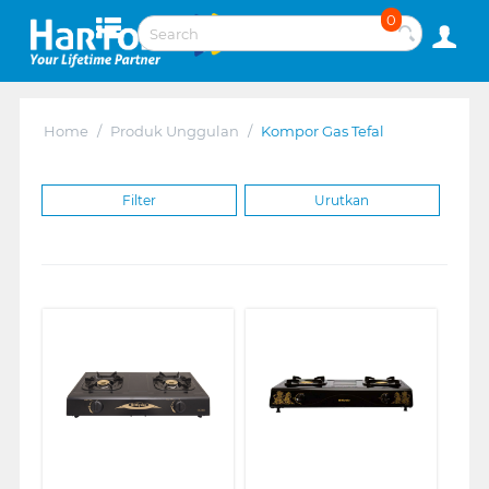
0
Home
/
Produk Unggulan
/
Kompor Gas Tefal
Filter
Urutkan