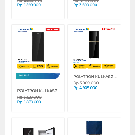
Rp
2.569.000
Rp
3.609.000
POLYTRON KULKAS 2 PINTU BESAR BIG 2 DOOR REFRIGERATOR INVERTER BELLEZA PRM495X
Last Stock
Rp
5.989.000
Rp
4.909.000
POLYTRON KULKAS 2 PINTU KECIL SMALL 2 DOOR REFRIGERATOR VARIA BELLEZA PRM21DMY
Rp
3.129.000
Rp
2.879.000