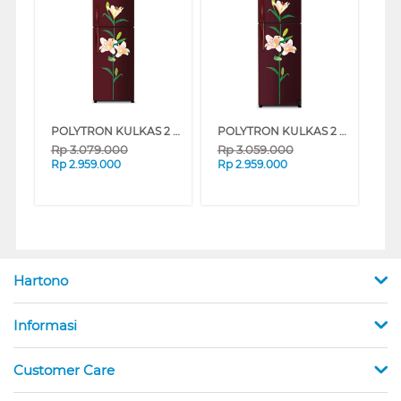
POLYTRON KULKAS 2 PINTU KECIL SMALL 2 DOOR REFRIGERATOR METALLIC PRB237R
POLYTRON KULKAS 2 PINTU KECIL SMALL 2 DOOR REFRIGERATOR METALLIC PRB287R
Rp
3.079.000
Rp
3.059.000
Rp
2.959.000
Rp
2.959.000
Hartono
Informasi
Customer Care