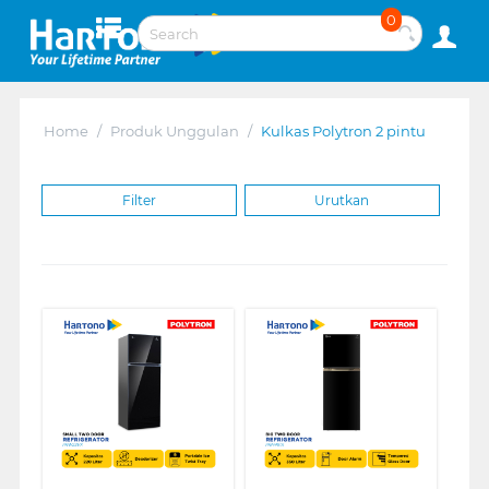
0
Home
/
Produk Unggulan
/
Kulkas Polytron 2 pintu
Filter
Urutkan