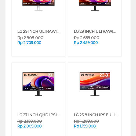
LG 29 INCH ULTRAWIDE IPS LED MONITOR 29U531A-W_G3
LG 29 INCH ULTRAWIDE IPS LED MONITOR 29U511A-B_G3
Rp
2.909.000
Rp
2.659.000
Rp
2.709.000
Rp
2.459.000
LG 27 INCH QHD IPS LED MONITOR 27U631A-B_G3
LG 23.8 INCH IPS FULL HD LED MONITOR 24U411A-B_G3
Rp
2.159.000
Rp
1.209.000
Rp
2.009.000
Rp
1.159.000