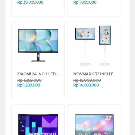
Rp
39.009.000
Rp
1.009.000
XIAOMI 24 INCH LED MONITOR A24I A24I-ELA6416EU
NEWMARK 32 INCH FLEXIBLE SMART SCREEN LED MONITOR SMARTSCREEN32INCH
Rp
1.359.000
Rp
15.009.000
Rp
1.209.000
Rp
14.009.000