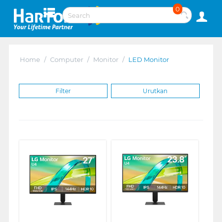
0
Home
/
Computer
/
Monitor
/
LED Monitor
Filter
Urutkan