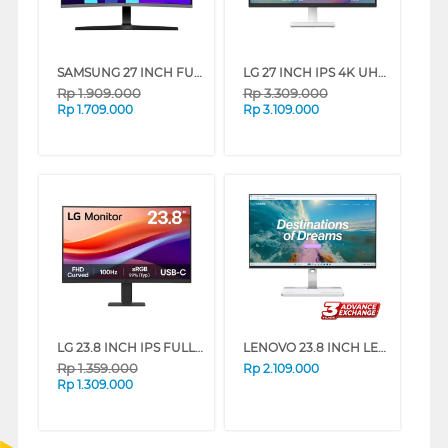
SAMSUNG 27 INCH FULL HD CURVED MONITOR S39GD LS27D396GAEXXD_S2
LG 27 INCH IPS 4K UHD ULTRAFINE MONITOR 27US500-W_DS
Rp
1.909.000
Rp
3.309.000
Rp
1.709.000
Rp
3.109.000
LG 23.8 INCH IPS FULL HD CURVED MONITOR 24U421A-B_DS
LENOVO 23.8 INCH LED MONITOR L24D-4C 67DCUAC6WW
Rp
1.359.000
Rp
2.109.000
Rp
1.309.000