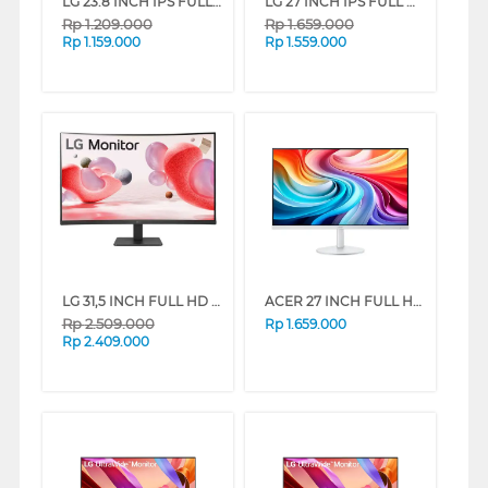
LG 23.8 INCH IPS FULL HD LED MONITOR 24U411A-B_DS
LG 27 INCH IPS FULL HD LED MONITOR 27U411A-B_DS
Rp
1.209.000
Rp
1.659.000
Rp
1.159.000
Rp
1.559.000
LG 31,5 INCH FULL HD CURVED MONITOR 32MR50C-B_DS
ACER 27 INCH FULL HD LED MONITOR SA273 G0 UM.HS3SN.101
Rp
2.509.000
Rp
1.659.000
Rp
2.409.000