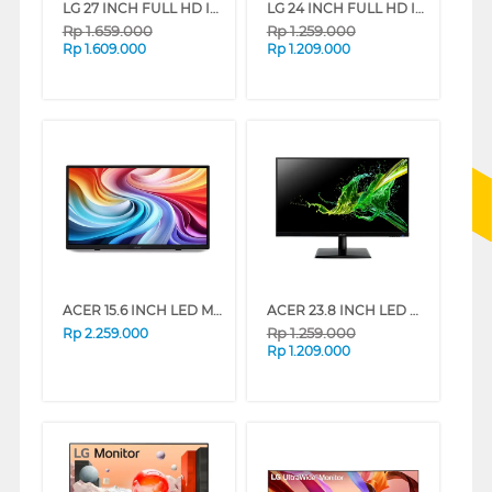
LG 27 INCH FULL HD IPS MONITOR 27U411B-B_G3
LG 24 INCH FULL HD IPS MONITOR 24U411B-B_G3
Rp
1.659.000
Rp
1.259.000
Rp
1.609.000
Rp
1.209.000
ACER 15.6 INCH LED MONITOR PM161QT UM.ZP1SN.101
ACER 23.8 INCH LED MONITOR EK241Y UM.QE1SN.601
Rp
1.259.000
Rp
2.259.000
Rp
1.209.000