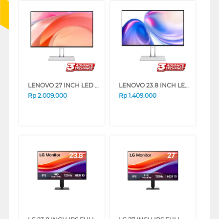
LENOVO 27 INCH LED MONITOR L27-4C 67DEKAC1WW
LENOVO 23.8 INCH LED MONITOR L24-4C 67DDKAC6WW
Rp
2.009.000
Rp
1.409.000