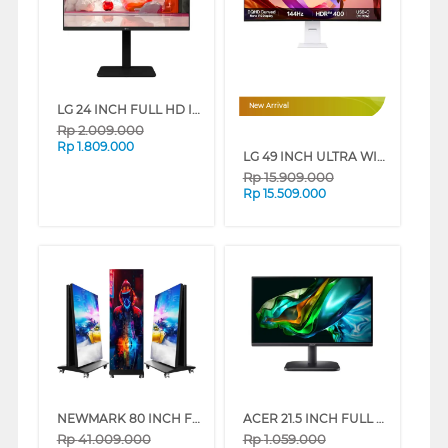
LG 24 INCH FULL HD IPS MONITOR 24BA550-B_G3
New Arrival
Rp
2.009.000
Rp
1.809.000
LG 49 INCH ULTRA WIDE DUAL QHD MONITOR 49U950A-W_G3
Rp
15.909.000
Rp
15.509.000
NEWMARK 80 INCH FOLDING LED MONITOR P2 NM_FOLDLEDSCREENP2
ACER 21.5 INCH FULL HD LED MONITOR EK221Q J0 UM.WE1SN.002
Rp
41.009.000
Rp
1.059.000