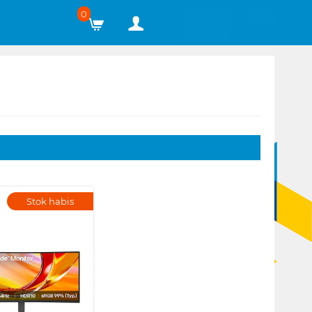
0
Stok habis