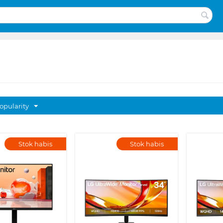
opularity
Stok habis
Stok habis