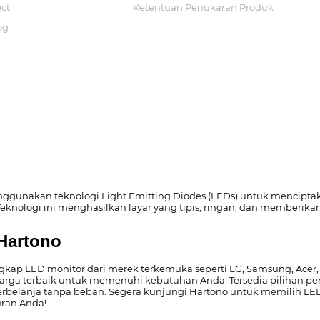
ect
Ketentuan Penukaran Produk
og
ggunakan teknologi Light Emitting Diodes (LEDs) untuk menciptaka
eknologi ini menghasilkan layar yang tipis, ringan, dan memberikan 
 Hartono
gkap LED monitor dari merek terkemuka seperti LG, Samsung, Acer,
arga terbaik untuk memenuhi kebutuhan Anda. Tersedia pilihan pe
belanja tanpa beban. Segera kunjungi Hartono untuk memilih LED
uran Anda!