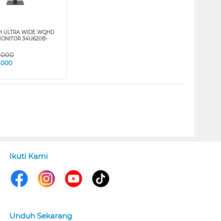
CH ULTRA WIDE WQHD
ONITOR 34U620B-
9.000
.000
Ikuti Kami
Unduh Sekarang