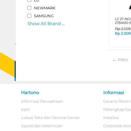
NEWMARK
SAMSUNG
LG 27 INC
Show All Brand ...
27BA550-
Rp
2.10
Rp
2.009
PREV
Hartono
Informasi
Informasi Perusahaan
Garansi Resmi
Karir
Pelengkap Ga
Lokasi Toko dan Service Center
Instalasi
Syarat dan Ketentuan
Corporate Acc