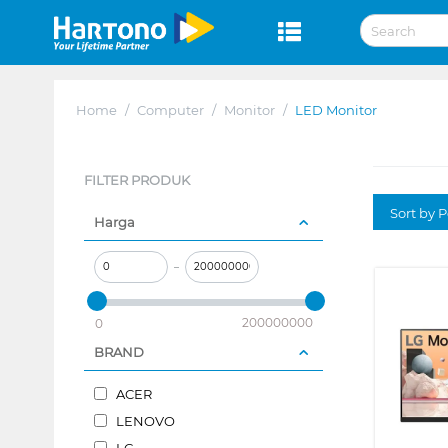
Home
/
Computer
/
Monitor
/
LED Monitor
FILTER PRODUK
Sort by P
Harga
–
200000000
0
BRAND
ACER
LENOVO
LG