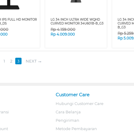
H IPS FULL HD MONITOR
LG 34 INCH ULTRA WIDE WQHD
LG 34 IN
B_DS
CURVED MONITOR 34U601B-B_G3
CURVED M
B_G3
9.000
Rp
4.159.000
Rp
5.25
.000
Rp
4.009.000
Rp
5.009
1
2
3
NEXT
Customer Care
Hubungi Customer Care
ransi
Cara Belanja
Pengiriman
ount
Metode Pembayaran