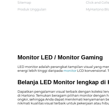
Sitemap
Click and Coll
Produk Unggulan
MyHartono Bl
Monitor LED / Monitor Gaming
LED monitor adalah perangkat tampilan visual yang men
energi lebih tinggi daripada
monitor
LCD konvensional. T
Belanja LED Monitor lengkap di
Dapatkan pengalaman visual terbaik dengan koleksi len
di Hartono. Temukan beragam pilihan monitor dengan h
ongkir, sehingga Anda dapat menikmati kenyamanan ber
nikmati kualitas visual terbaik untuk pekerjaan atau hib