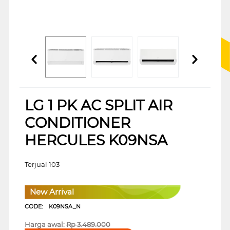
LG 1 PK AC SPLIT AIR
CONDITIONER
HERCULES K09NSA
Terjual 103
New Arrival
CODE:
K09NSA_N
Harga awal:
Rp
3.489.000