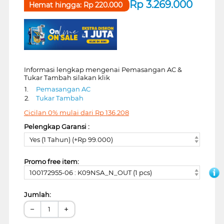
Rp
3.269.000
Hemat hingga:
Rp
220.000
Informasi lengkap mengenai Pemasangan AC &
Tukar Tambah silakan klik
1.
Pemasangan AC
2.
Tukar Tambah
Cicilan 0% mulai dari
Rp
136.208
Pelengkap Garansi :
Yes (1 Tahun) (+Rp 99.000)
Promo free item:
100172955-06 : K09NSA_N_OUT (1 pcs)
Jumlah:
−
+