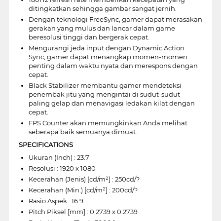
ditingkatkan sehingga gambar sangat jernih.
Dengan teknologi FreeSync, gamer dapat merasakan
gerakan yang mulus dan lancar dalam game
beresolusi tinggi dan bergerak cepat.
Mengurangi jeda input dengan Dynamic Action
Sync, gamer dapat menangkap momen-momen
penting dalam waktu nyata dan merespons dengan
cepat.
Black Stabilizer membantu gamer mendeteksi
penembak jitu yang mengintai di sudut-sudut
paling gelap dan menavigasi ledakan kilat dengan
cepat.
FPS Counter akan memungkinkan Anda melihat
seberapa baik semuanya dimuat.
SPECIFICATIONS
Ukuran (Inch) : 23.7
Resolusi : 1920 x 1080
Kecerahan (Jenis) [cd/m²] : 250cd/?
Kecerahan (Min.) [cd/m²] : 200cd/?
Rasio Aspek : 16:9
Pitch Piksel [mm] : 0.2739 x 0.2739