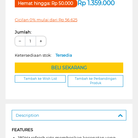
Rp
1.359.000
Hemat hingga:
Rp
50.000
Cicilan 0% mulai dari
Rp
56.625
Jumlah:
−
+
Ketersediaan stok:
Tersedia
BELI SEKARANG
Tambah ke Wish List
Tambah ke Perbandingan
Produk
Description
FEATURES
180Hz refresh rate memberikan kecepatan yang