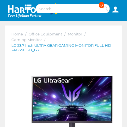
0
Home
/
Office Equipment
/
Monitor
/
Gaming Monitor
/
LG 23.7 Inch ULTRA GEAR GAMING MONITOR FULL HD
24GS50F-B_G3