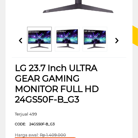
LG 23.7 Inch ULTRA
GEAR GAMING
MONITOR FULL HD
24GS50F-B_G3
Terjual 499
CODE:
24GS50F-B_G3
Harga awal:
Rp
1.409.000