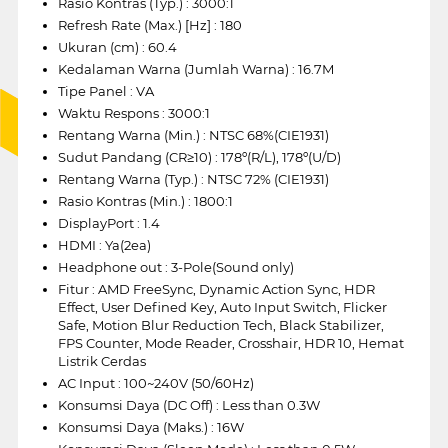
Rasio Kontras (Typ.) : 3000:1
Refresh Rate (Max.) [Hz] : 180
Ukuran (cm) : 60.4
Kedalaman Warna (Jumlah Warna) : 16.7M
Tipe Panel : VA
Waktu Respons : 3000:1
Rentang Warna (Min.) : NTSC 68%(CIE1931)
Sudut Pandang (CR≥10) : 178º(R/L), 178º(U/D)
Rentang Warna (Typ.) : NTSC 72% (CIE1931)
Rasio Kontras (Min.) : 1800:1
DisplayPort : 1.4
HDMI : Ya(2ea)
Headphone out : 3-Pole(Sound only)
Fitur : AMD FreeSync, Dynamic Action Sync, HDR
Effect, User Defined Key, Auto Input Switch, Flicker
Safe, Motion Blur Reduction Tech, Black Stabilizer,
FPS Counter, Mode Reader, Crosshair, HDR 10, Hemat
Listrik Cerdas
AC Input : 100~240V (50/60Hz)
Konsumsi Daya (DC Off) : Less than 0.3W
Konsumsi Daya (Maks.) : 16W