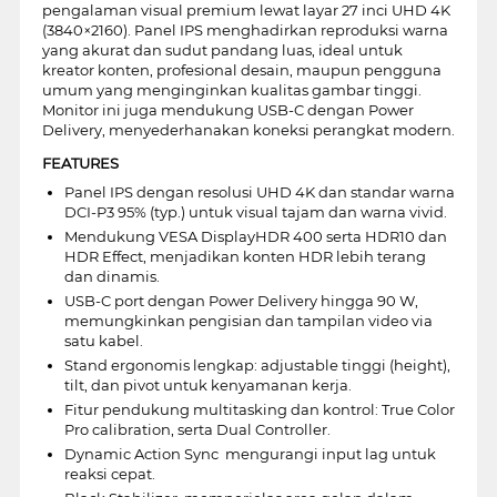
pengalaman visual premium lewat layar 27 inci UHD 4K
(3840×2160). Panel IPS menghadirkan reproduksi warna
yang akurat dan sudut pandang luas, ideal untuk
kreator konten, profesional desain, maupun pengguna
umum yang menginginkan kualitas gambar tinggi.
Monitor ini juga mendukung USB-C dengan Power
Delivery, menyederhanakan koneksi perangkat modern.
FEATURES
Panel IPS dengan resolusi UHD 4K dan standar warna
DCI-P3 95% (typ.) untuk visual tajam dan warna vivid.
Mendukung VESA DisplayHDR 400 serta HDR10 dan
HDR Effect, menjadikan konten HDR lebih terang
dan dinamis.
USB-C port dengan Power Delivery hingga 90 W,
memungkinkan pengisian dan tampilan video via
satu kabel.
Stand ergonomis lengkap: adjustable tinggi (height),
tilt, dan pivot untuk kenyamanan kerja.
Fitur pendukung multitasking dan kontrol: True Color
Pro calibration, serta Dual Controller.
Dynamic Action Sync  mengurangi input lag untuk
reaksi cepat.