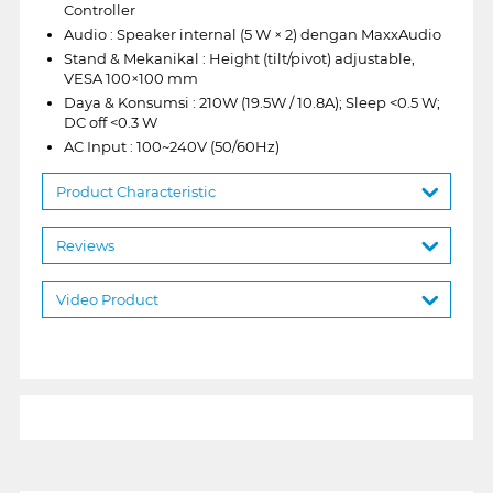
Controller
Audio : Speaker internal (5 W × 2) dengan MaxxAudio
Stand & Mekanikal : Height (tilt/pivot) adjustable,
VESA 100×100 mm
Daya & Konsumsi : 210W (19.5W / 10.8A); Sleep <0.5 W;
DC off <0.3 W
AC Input : 100~240V (50/60Hz)
Product Characteristic
Reviews
Video Product
1