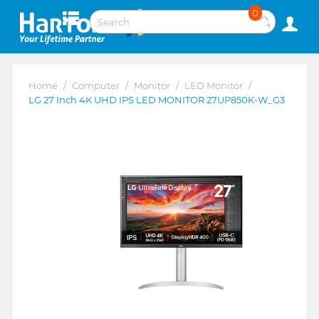
0
Home
/
Computer
/
Monitor
/
LED Monitor
/
LG 27 Inch 4K UHD IPS LED MONITOR 27UP850K-W_G3