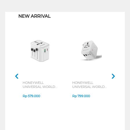
1
NEW ARRIVAL
HONEYWELL
HONEYWELL
HON
UNIVERSAL WORLD
UNIVERSAL WORLD
UNI
TRAVEL ADAPTER
TRAVEL ADAPTER
TRA
38W SERIES
45W SERIES
70W 
Rp
579.000
Rp
799.000
Rp
1