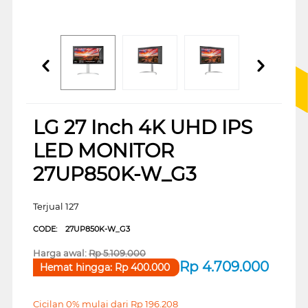
LG 27 Inch 4K UHD IPS
LED MONITOR
27UP850K-W_G3
Terjual 127
CODE:
27UP850K-W_G3
Harga awal:
Rp
5.109.000
Rp
4.709.000
Hemat hingga:
Rp
400.000
Cicilan 0% mulai dari
Rp
196.208