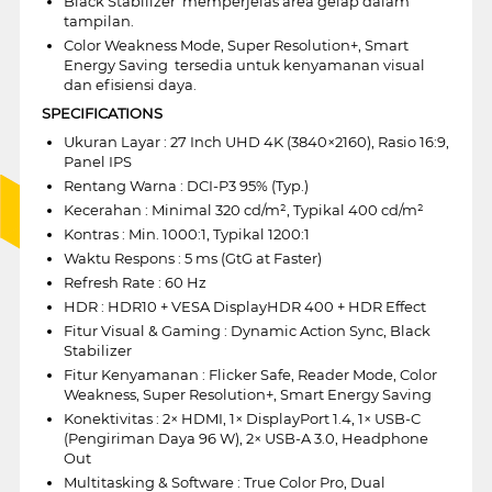
Black Stabilizer  memperjelas area gelap dalam
tampilan.
Color Weakness Mode, Super Resolution+, Smart
Energy Saving  tersedia untuk kenyamanan visual
dan efisiensi daya.
SPECIFICATIONS
Ukuran Layar : 27 Inch UHD 4K (3840×2160), Rasio 16:9,
Panel IPS
Rentang Warna : DCI-P3 95% (Typ.)
Kecerahan : Minimal 320 cd/m², Typikal 400 cd/m²
Kontras : Min. 1000:1, Typikal 1200:1
Waktu Respons : 5 ms (GtG at Faster)
Refresh Rate : 60 Hz
HDR : HDR10 + VESA DisplayHDR 400 + HDR Effect
Fitur Visual & Gaming : Dynamic Action Sync, Black
Stabilizer
Fitur Kenyamanan : Flicker Safe, Reader Mode, Color
Weakness, Super Resolution+, Smart Energy Saving
Konektivitas : 2× HDMI, 1× DisplayPort 1.4, 1× USB-C
(Pengiriman Daya 96 W), 2× USB-A 3.0, Headphone
Out
Multitasking & Software : True Color Pro, Dual