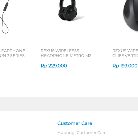
L EARPHONE
REXUS WIRELESSS
REXUS WIR
N 3 SERIES
HEADPHONE METRO M2
CLIFF VERT
SERIES
7D QV-260 S
Rp
229.000
Rp
199.000
Customer Care
Hubungi Customer Care