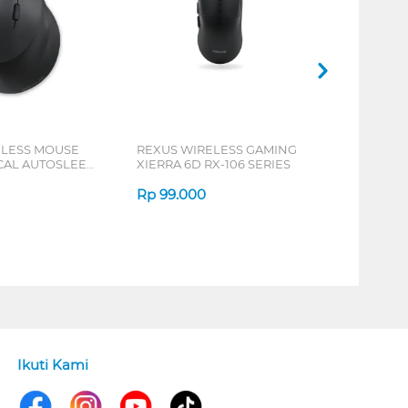
ELESS MOUSE
REXUS WIRELESS GAMING
ICAL AUTOSLEEP
XIERRA 6D RX-106 SERIES
ERIES
Rp
99.000
Ikuti Kami