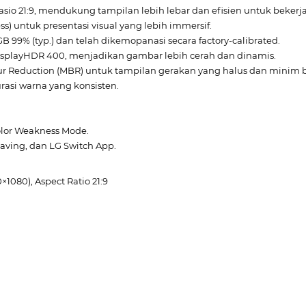
sio 21:9, mendukung tampilan lebih lebar dan efisien untuk beker
less) untuk presentasi visual yang lebih immersif.
99% (typ.) dan telah dikemopanasi secara factory-calibrated.
splayHDR 400, menjadikan gambar lebih cerah dan dinamis.
lur Reduction (MBR) untuk tampilan gerakan yang halus dan minim b
asi warna yang konsisten.
Color Weakness Mode.
Saving, dan LG Switch App.
×1080), Aspect Ratio 21:9