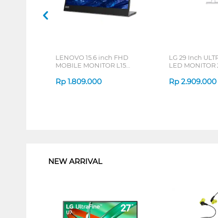
LENOVO 15.6 inch FHD
LG 29 Inch UL
MOBILE MONITOR L15
LED MONITOR 
66E4UAC1WW
W_G3
Rp
1.809.000
Rp
2.909.000
1
NEW ARRIVAL