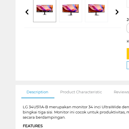
J
K
Description
Product Characteristic
Reviews
LG 34U511A-B merupakan monitor 34 inci UltraWide de
bingkai tiga sisi. Monitor ini cocok untuk produktivit
secara berdampingan.
FEATURES