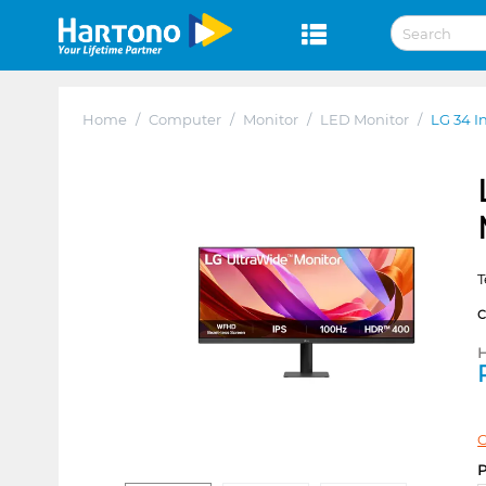
Home
/
Computer
/
Monitor
/
LED Monitor
/
LG 34 
T
H
C
P