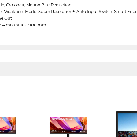
de, Crosshair, Motion Blur Reduction
Color Weakness Mode, Super Resolution+, Auto Input Switch, Smart Ene
ne Out
, VESA mount 100×100 mm