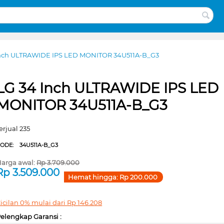
Inch ULTRAWIDE IPS LED MONITOR 34U511A-B_G3
LG 34 Inch ULTRAWIDE IPS LED
MONITOR 34U511A-B_G3
erjual 235
CODE:
34U511A-B_G3
arga awal:
Rp
3.709.000
Rp
3.509.000
Hemat hingga:
Rp
200.000
icilan 0% mulai dari
Rp
146.208
elengkap Garansi :