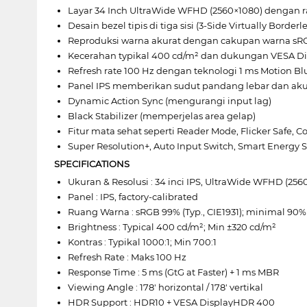
Layar 34 Inch UltraWide WFHD (2560×1080) dengan ra
Desain bezel tipis di tiga sisi (3-Side Virtually Border
Reproduksi warna akurat dengan cakupan warna sRGB 
Kecerahan typikal 400 cd/m² dan dukungan VESA Di
Refresh rate 100 Hz dengan teknologi 1 ms Motion B
Panel IPS memberikan sudut pandang lebar dan akur
Dynamic Action Sync (mengurangi input lag)
Black Stabilizer (memperjelas area gelap)
Fitur mata sehat seperti Reader Mode, Flicker Safe, 
Super Resolution+, Auto Input Switch, Smart Energy 
SPECIFICATIONS
Ukuran & Resolusi : 34 inci IPS, UltraWide WFHD (2560
Panel : IPS, factory-calibrated
Ruang Warna : sRGB 99% (Typ., CIE1931); minimal 90%
Brightness : Typical 400 cd/m²; Min ±320 cd/m²
Kontras : Typikal 1000:1; Min 700:1
Refresh Rate : Maks 100 Hz
Response Time : 5 ms (GtG at Faster) + 1 ms MBR
Viewing Angle : 178' horizontal / 178' vertikal
HDR Support : HDR10 + VESA DisplayHDR 400