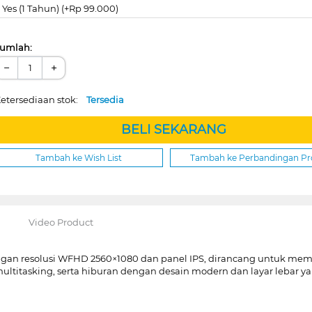
Yes (1 Tahun) (+Rp 99.000)
umlah:
−
+
etersediaan stok:
Tersedia
BELI SEKARANG
Tambah ke Wish List
Tambah ke Perbandingan P
Video Product
ngan resolusi WFHD 2560×1080 dan panel IPS, dirancang untuk me
as, multitasking, serta hiburan dengan desain modern dan layar le