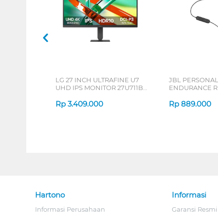
LG 27 INCH ULTRAFINE U7
JBL PERSONA
UHD IPS MONITOR 27U711B-
ENDURANCE RU
B_G3
Rp
3.409.000
Rp
889.000
Hartono
Informasi
Informasi Perusahaan
Garansi Resmi