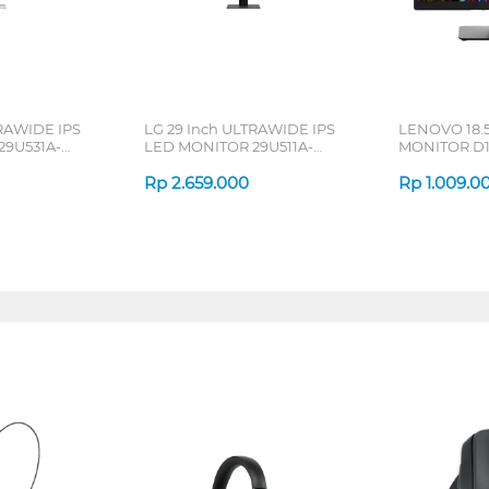
TRAWIDE IPS
LG 29 Inch ULTRAWIDE IPS
LENOVO 18.5
29U531A-
LED MONITOR 29U511A-
MONITOR D1
B_G3
61E0KAR6ID
Rp
2.659.000
Rp
1.009.0