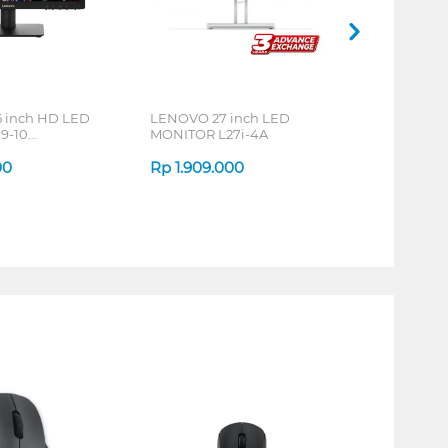
 inch HD LED
LENOVO 27 inch LED
9-10
MONITOR L27i-4A
_OE
00
Rp
1.909.000