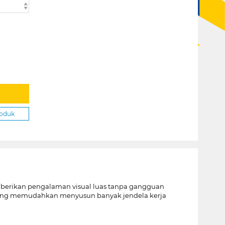
roduk
mberikan pengalaman visual luas tanpa gangguan
bar yang memudahkan menyusun banyak jendela kerja