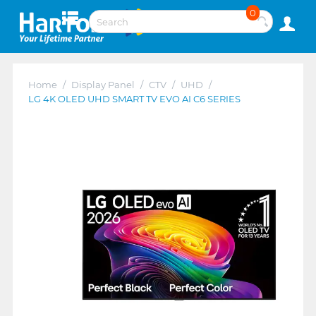
0
Home
/
Display Panel
/
CTV
/
UHD
/
LG 4K OLED UHD SMART TV EVO AI C6 SERIES