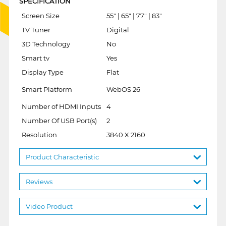
SPECIFICATION
Screen Size
55" | 65" | 77" | 83"
TV Tuner
Digital
3D Technology
No
Smart tv
Yes
Display Type
Flat
Smart Platform
WebOS 26
Number of HDMI Inputs
4
Number Of USB Port(s)
2
Resolution
3840 X 2160
Product Characteristic
Reviews
Video Product