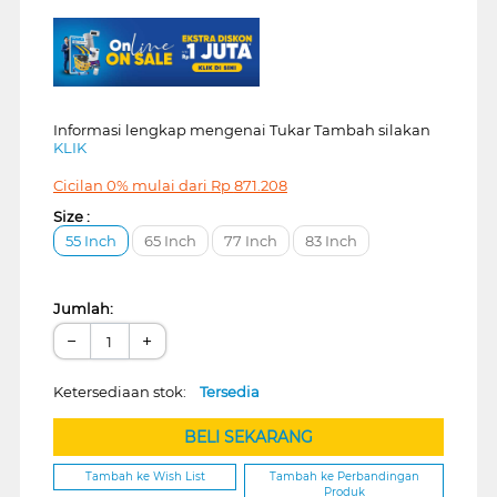
Informasi lengkap mengenai Tukar Tambah silakan
KLIK
Cicilan 0% mulai dari
Rp
871.208
Size :
55 Inch
65 Inch
77 Inch
83 Inch
Jumlah:
−
+
Ketersediaan stok:
Tersedia
BELI SEKARANG
Tambah ke Wish List
Tambah ke Perbandingan
Produk