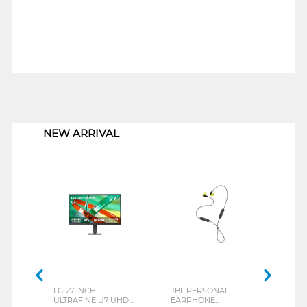
1
NEW ARRIVAL
LG 27 INCH
JBL PERSONAL
REX
ULTRAFINE U7 UHD
EARPHONE
BREE