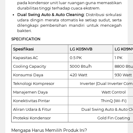
pada kondensor unit luar ruangan guna memastikan
durabilitas tinggi terhadap cuaca ekstrem.
Dual Swing Auto & Auto Cleaning:
Distribusi sirkulasi
udara dingin merata otomatis ke setiap sudut, serta
dilengkapi pembersihan mandiri untuk mencegah
bakteri.
SPECIFICATION
Spesifikasi
LG K05NVB
LG K09N
Kapasitas AC
0.5 PK
1 PK
Cooling Capacity
5000 Btu/h
8800 Btu
Konsumsi Daya
420 Watt
930 Watt
Teknologi Kompresor
Inverter (Dual Inverter Com
Manajemen Daya
Watt Control
Konektivitas Pintar
ThinQ (Wi-Fi)
Aliran Udara & Fitur
Dual Swing Auto & Auto C
Proteksi Kondensor
Gold Fin Coating
Mengapa Harus Memilih Produk Ini?