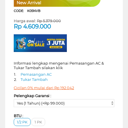
New Arrival
CODE:
K05NVB
Harga awal:
Rp
5.379.000
Rp
4.609.000
Informasi lengkap mengenai Pemasangan AC &
Tukar Tambah silakan klik
1.
Pemasangan AC
2.
Tukar Tambah
Cicilan 0% mulai dari
Rp
192.042
Pelengkap Garansi :
Yes (1 Tahun) (+Rp 99.000)
BTU :
1/2 PK
1 PK