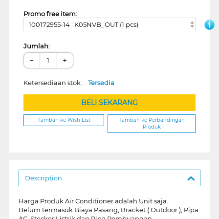
Promo free item:
100172955-14 : K05NVB_OUT (1 pcs)
Jumlah:
−
+
Ketersediaan stok:
Tersedia
BELI SEKARANG
Tambah ke Wish List
Tambah ke Perbandingan
Produk
Description
Harga Produk Air Conditioner adalah Unit saja.
Belum termasuk Biaya Pasang, Bracket ( Outdoor ), Pipa
AC, Stecker Listrik dan Pipa Pembuangan.