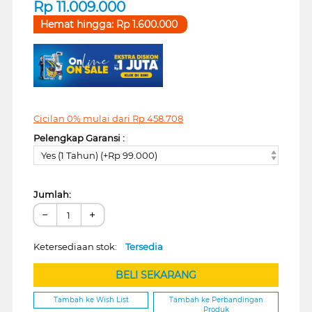
Rp
11.009.000
Hemat hingga:
Rp
1.600.000
Cicilan 0% mulai dari
Rp
458.708
Pelengkap Garansi :
Yes (1 Tahun) (+Rp 99.000)
Jumlah:
−
+
Ketersediaan stok:
Tersedia
BELI SEKARANG
Tambah ke Wish List
Tambah ke Perbandingan
Produk