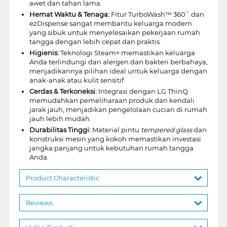
awet dan tahan lama.
Hemat Waktu & Tenaga:
Fitur TurboWash™ 360˚ dan
ezDispense sangat membantu keluarga modern
yang sibuk untuk menyelesaikan pekerjaan rumah
tangga dengan lebih cepat dan praktis.
Higienis:
Teknologi Steam+ memastikan keluarga
Anda terlindungi dari alergen dan bakteri berbahaya,
menjadikannya pilihan ideal untuk keluarga dengan
anak-anak atau kulit sensitif.
Cerdas & Terkoneksi:
Integrasi dengan LG ThinQ
memudahkan pemeliharaan produk dan kendali
jarak jauh, menjadikan pengelolaan cucian di rumah
jauh lebih mudah.
Durabilitas Tinggi:
Material pintu
tempered glass
dan
konstruksi mesin yang kokoh memastikan investasi
jangka panjang untuk kebutuhan rumah tangga
Anda.
Product Characteristic
Reviews