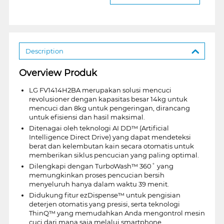
Description
Overview Produk
LG FV1414H2BA merupakan solusi mencuci
revolusioner dengan kapasitas besar 14kg untuk
mencuci dan 8kg untuk pengeringan, dirancang
untuk efisiensi dan hasil maksimal.
Ditenagai oleh teknologi AI DD™ (Artificial
Intelligence Direct Drive) yang dapat mendeteksi
berat dan kelembutan kain secara otomatis untuk
memberikan siklus pencucian yang paling optimal.
Dilengkapi dengan TurboWash™ 360˚ yang
memungkinkan proses pencucian bersih
menyeluruh hanya dalam waktu 39 menit.
Didukung fitur ezDispense™ untuk pengisian
deterjen otomatis yang presisi, serta teknologi
ThinQ™ yang memudahkan Anda mengontrol mesin
cuci dari mana saja melalui smartphone.