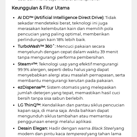
Keunggulan & Fitur Utama
AI DD™ (Artificial Intelligence Direct Drive):
Tidak
sekadar mendeteksi berat, teknologi ini juga
merasakan kelembutan kain dan memilih pola
pencucian yang paling optimal, memberikan
perlindungan kain 18% lebih baik.
TurboWash™ 360˚:
Mencuci pakaian secara
menyeluruh dengan cepat dalam waktu 39 menit
tanpa mengurangi performa pembersihan.
Steam+™:
Teknologi uap yang efektif mengurangi
99.9% alergen, seperti debu halus yang dapat
menyebabkan alergi atau masalah pernapasan, serta
membantu mengurangi kerutan pada pakaian.
ezDispense™:
Sistem otomatis yang melepaskan
jumlah deterjen yang tepat, memastikan hasil cuci
bersih tanpa sisa sabun berlebih.
LG ThinQ™:
Kendalikan dan pantau siklus pencucian
kapan saja, di mana saja. Anda bahkan dapat
mengunduh siklus tambahan atau memantau
penggunaan energi melalui aplikasi.
Desain Elegan:
Hadir dengan warna
Black Steel
yang
modern dan pintu kaca
tempered
yang tahan lama