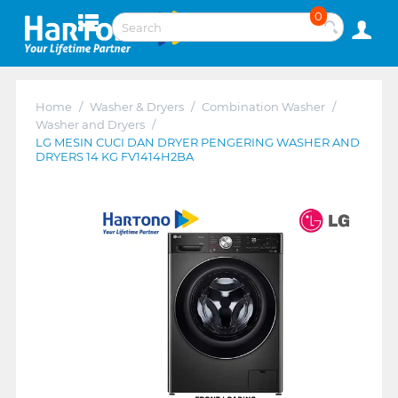
0
Home
/
Washer & Dryers
/
Combination Washer
/
Washer and Dryers
/
LG MESIN CUCI DAN DRYER PENGERING WASHER AND
DRYERS 14 KG FV1414H2BA