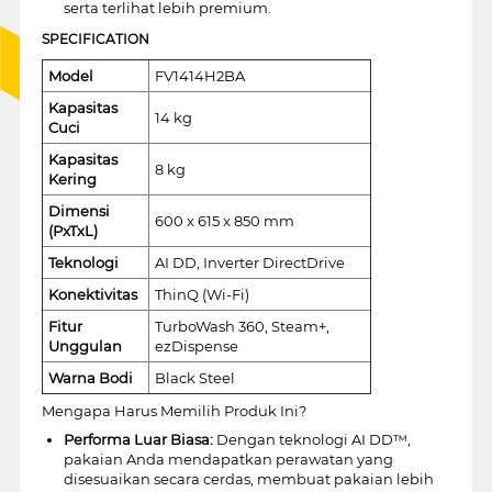
serta terlihat lebih premium.
SPECIFICATION
Model
FV1414H2BA
Kapasitas
14 kg
Cuci
Kapasitas
8 kg
Kering
Dimensi
600 x 615 x 850 mm
(PxTxL)
Teknologi
AI DD, Inverter DirectDrive
Konektivitas
ThinQ (Wi-Fi)
Fitur
TurboWash 360, Steam+,
Unggulan
ezDispense
Warna Bodi
Black Steel
Mengapa Harus Memilih Produk Ini?
Performa Luar Biasa:
Dengan teknologi AI DD™,
pakaian Anda mendapatkan perawatan yang
disesuaikan secara cerdas, membuat pakaian lebih