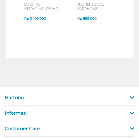
LG 27 INCH
JBL PERSONAL
REX
ULTRAFINE U7 UHD
EARPHONE
BREE
IPS MONITOR 27U711B-
ENDURANCE RUN 3
B_G3
SERIES
Rp
3.409.000
Rp
889.000
Rp
2
Hartono
Informasi
Customer Care