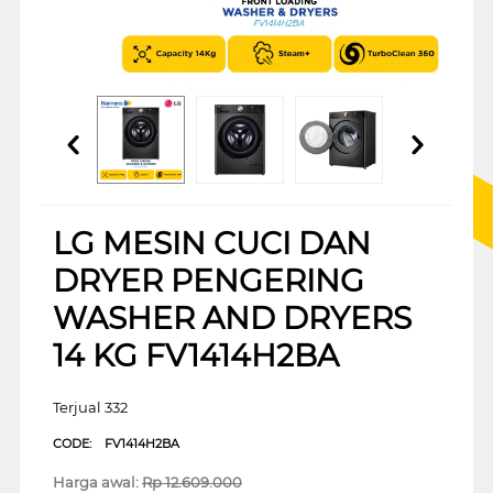
LG MESIN CUCI DAN
DRYER PENGERING
WASHER AND DRYERS
14 KG FV1414H2BA
Terjual 332
CODE:
FV1414H2BA
Harga awal:
Rp
12.609.000