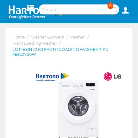
0
Home
/
Washer & Dryers
/
Washer
/
Front Loading Washer
/
LG MESIN CUCI FRONT LOADING WASHER 7 KG
FB1207S6W