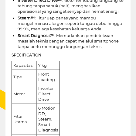
Inverter Direct Drive™:
Motor terhubung langsung ke
tabung tanpa sabuk (belt), menghasilkan
operasional yang sangat senyap dan hemat energi.
Steam™:
Fitur uap panas yang mampu
mengeliminasi alergen seperti tungau debu hingga
99.9%, menjaga kesehatan keluarga Anda.
Smart Diagnosis™:
Memudahkan pendeteksian
masalah teknis dengan cepat melalui smartphone
tanpa perlu menunggu kunjungan teknisi.
SPECIFICATION
Kapasitas
7 kg
Front
Tipe
Loading
Inverter
Motor
Direct
Drive
6 Motion
DD,
Fitur
Steam,
Utama
Smart
Diagnosis