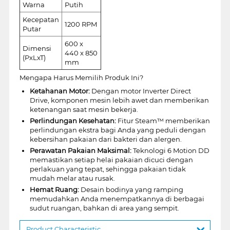
Warna
Putih
Kecepatan
1200 RPM
Putar
600 x
Dimensi
440 x 850
(PxLxT)
mm
Mengapa Harus Memilih Produk Ini?
Ketahanan Motor:
Dengan motor Inverter Direct
Drive, komponen mesin lebih awet dan memberikan
ketenangan saat mesin bekerja.
Perlindungan Kesehatan:
Fitur Steam™ memberikan
perlindungan ekstra bagi Anda yang peduli dengan
kebersihan pakaian dari bakteri dan alergen.
Perawatan Pakaian Maksimal:
Teknologi 6 Motion DD
memastikan setiap helai pakaian dicuci dengan
perlakuan yang tepat, sehingga pakaian tidak
mudah melar atau rusak.
Hemat Ruang:
Desain bodinya yang ramping
memudahkan Anda menempatkannya di berbagai
sudut ruangan, bahkan di area yang sempit.
Product Characteristic