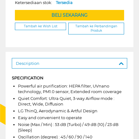
Ketersediaan stok:
Tersedia
BELI SEKARANG
Tambah ke Wish List
Tambah ke Perbandingan
Produk
Description
SPECIFICATION
Powerful air purification: HEPA filter, UVnano
technology, PM1.0 sensor, Extended room coverage
Quiet Comfort: Ultra Quiet, 3-way Airflow mode :
Direct, Wide, Diffusion
LG ThinQ, Aerodynamic & Artful Design
Easy and convenient to operate
Noise (Max / Min) : 53 dB (Turbo) / 49 dB (10) / 23 dB
(Sleep)
Oscillation (degree) : 45 / 60 / 90 / 140