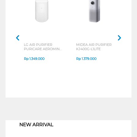
LG AIR PURIFIER
MIDEA AIR PURIFIER
LG A
PURICARE AEROMINI
KJ400G-L1LITE
PURI
AS30GGW10
AS3
Rp
1.349.000
Rp
1.379.000
Rp
2
1
NEW ARRIVAL