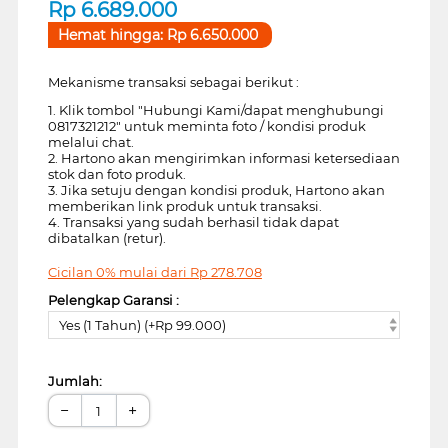
Rp
6.689.000
Hemat hingga:
Rp
6.650.000
Mekanisme transaksi sebagai berikut :
1. Klik tombol "Hubungi Kami/dapat menghubungi
0817321212" untuk meminta foto / kondisi produk
melalui chat.
2. Hartono akan mengirimkan informasi ketersediaan
stok dan foto produk.
3. Jika setuju dengan kondisi produk, Hartono akan
memberikan link produk untuk transaksi.
4. Transaksi yang sudah berhasil tidak dapat
dibatalkan (retur).
Cicilan 0% mulai dari
Rp
278.708
Pelengkap Garansi :
Yes (1 Tahun) (+Rp 99.000)
Jumlah:
−
+