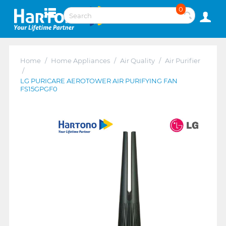
0
Home
/
Home Appliances
/
Air Quality
/
Air Purifier
/
LG PURICARE AEROTOWER AIR PURIFYING FAN
FS15GPGF0