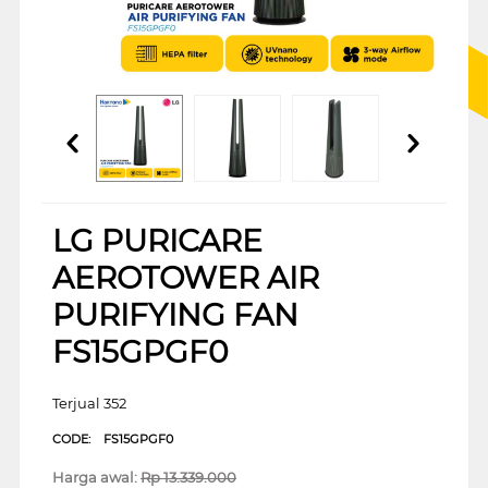
LG PURICARE
AEROTOWER AIR
PURIFYING FAN
FS15GPGF0
Terjual 352
CODE:
FS15GPGF0
Harga awal:
Rp
13.339.000