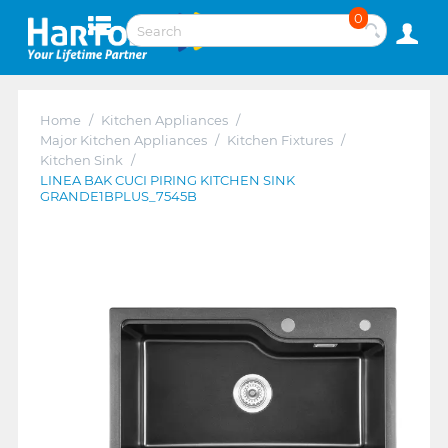
0
Home
/
Kitchen Appliances
/
Major Kitchen Appliances
/
Kitchen Fixtures
/
Kitchen Sink
/
LINEA BAK CUCI PIRING KITCHEN SINK
GRANDE1BPLUS_7545B