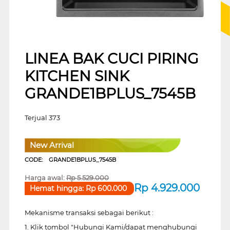
LINEA BAK CUCI PIRING
KITCHEN SINK
GRANDE1BPLUS_7545B
Terjual 373
New Arrival
CODE:
GRANDE1BPLUS_7545B
Harga awal:
Rp
5.529.000
Rp
4.929.000
Hemat hingga:
Rp
600.000
Mekanisme transaksi sebagai berikut :
1. Klik tombol "Hubungi Kami/dapat menghubungi