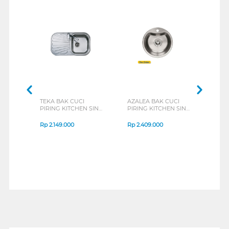
TEKA BAK CUCI
AZALEA BAK CUCI
TEC
PIRING KITCHEN SINK
PIRING KITCHEN SINK
PIRI
STYLO1B1D_S
TS4351V
TS80
Rp
2.149.000
Rp
2.409.000
Rp
2
1