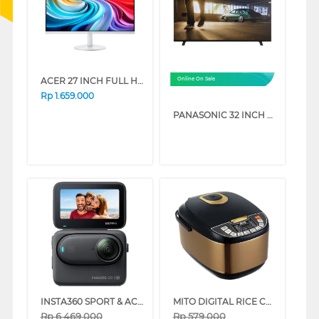
ACER 27 INCH FULL HD LED MONITOR SA273 G0 UM.HS3SN.101
Online On Sale
Rp
1.659.000
PANASONIC 32 INCH HD READY DIGITAL SMART TV TH32NS500G
INSTA360 SPORT & ACTION CAM GO 3S SERIES
MITO DIGITAL RICE COOKER 2 L R5+-GOLDBLACK
Rp
6.469.000
Rp
579.000