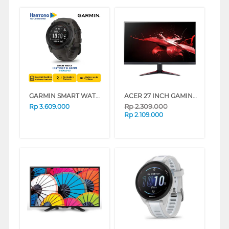
GARMIN SMART WATCH INSTINCT E 40MM BLACK
ACER 27 INCH GAMING MONITOR NITRO VG270 UM.HV0SN.101
Rp
2.309.000
Rp
3.609.000
Rp
2.109.000