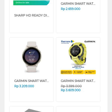
GARMIN SMART WATCH FORERUNNER 165 GREY
Online On Sale
Rp
2.659.000
SHARP HD READY DIGITAL TV HD1500I SERIES
GARMIN SMART WATCH VIVOACTIVE 5 IVORY CREAM
GARMIN SMART WATCH INSTINCT E 45MM SERIES
Rp
3.599.000
Rp
3.209.000
Rp
3.609.000