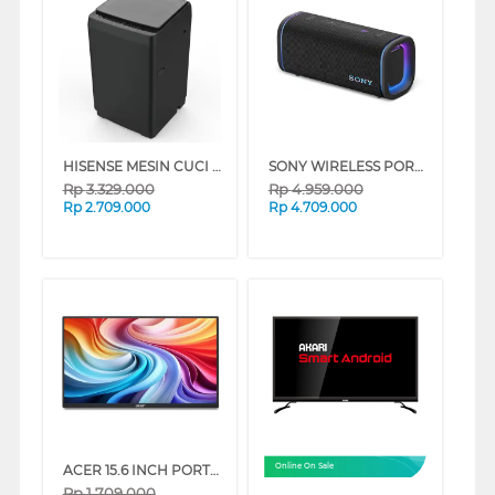
HISENSE MESIN CUCI 1 TABUNG TOP LOAD WASHER 9 KG WT90F30
SONY WIRELESS PORTABLE SPEAKER ULT FIELD 5 SERIES
Rp
3.329.000
Rp
4.959.000
Rp
2.709.000
Rp
4.709.000
ACER 15.6 INCH PORTABLE LED MONITOR PM161Q UM.ZP1SN.J02
Online On Sale
Rp
1.709.000