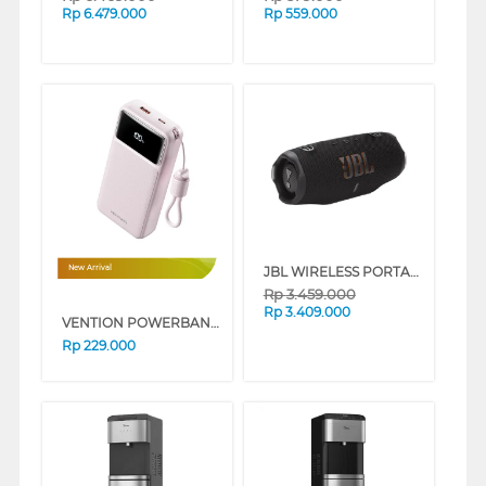
Rp
6.479.000
Rp
559.000
JBL WIRELESS PORTABLE SPEAKER CHARGE 6 SERIES
New Arrival
Rp
3.459.000
Rp
3.409.000
VENTION POWERBANK 20.000MAH XGYP0-40-TY
Rp
229.000