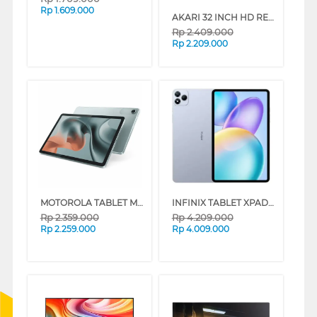
Rp
1.609.000
AKARI 32 INCH HD READY SMART ANDROID TV AT-32AS2
Rp
2.409.000
Rp
2.209.000
MOTOROLA TABLET MOTO PAD 60 LITE GREY
INFINIX TABLET XPAD 20 PRO 8/256GB SERIES
Rp
2.359.000
Rp
4.209.000
Rp
2.259.000
Rp
4.009.000