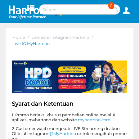
0
Home
/
Live Sale Instagram Hartono
/
Live IG MyHartono
Syarat dan Ketentuan
1. Promo berlaku khusus pembelian online melalui
aplikasi myhartono dan website
myhartono.com
2. Customer wajib mengikuti LIVE Streaming di akun
Official Instagram
@MyHartono
untuk mengikuti promo
ini.