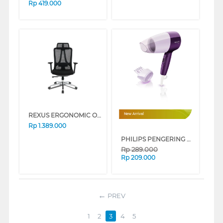
Rp
419.000
REXUS ERGONOMIC OFFICE CHAIR NC3 BLACK NC3-BK
New Arrival
Rp
1.389.000
PHILIPS PENGERING RAMBUT HAIR DRYER HP8126/02
Rp
289.000
Rp
209.000
PREV
1
2
3
4
5