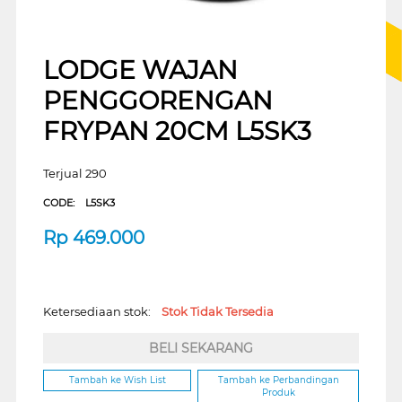
LODGE WAJAN
PENGGORENGAN
FRYPAN 20CM L5SK3
Terjual 290
CODE:
L5SK3
Rp
469.000
Ketersediaan stok:
Stok Tidak Tersedia
BELI SEKARANG
Tambah ke Wish List
Tambah ke Perbandingan
Produk