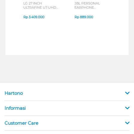
LG 27 INCH
JBL PERSONAL
REXU
ULTRAFINE U7 UHD
EARPHONE
HEA
IPS MONITOR 27U711B-
ENDURANCE RUN 3
M2 S
B_G3
SERIES
Rp
3.409.000
Rp
889.000
Rp
2
Hartono
Informasi
Customer Care