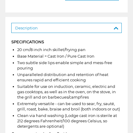
Description
SPECIFICATIONS
20 cm/8 inch inch skillet/frying pan
Base Material = Cast Iron / Pure Cast Iron
Two subtle side lips enable simple and mess-free
pouring
Unparalleled distribution and retention of heat
ensures rapid and efficient cooking
Suitable for use on induction, ceramic, electric and
gas cooktops, as well as in the oven, on the stove, in
the grill and on barbecues/campfires
Extremely versatile - can be used to sear, fry, sauté,
grill, roast, bake, braise and broil (both indoors or out)
Clean via hand washing (Lodge cast iron is sterile at
212 degrees Fahrenheit/100 degrees Celsius, so
detergents are optional)