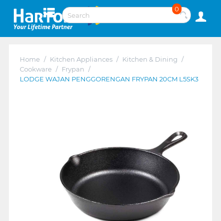
0
Home
/
Kitchen Appliances
/
Kitchen & Dining
/
Cookware
/
Frypan
/
LODGE WAJAN PENGGORENGAN FRYPAN 20CM L5SK3