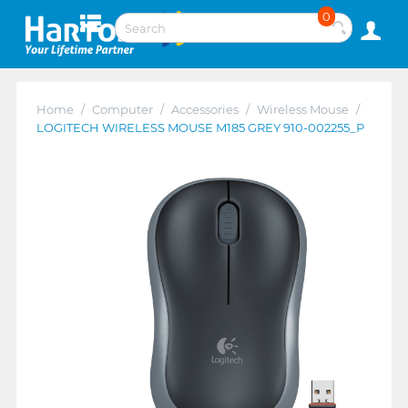
0
Home
/
Computer
/
Accessories
/
Wireless Mouse
/
LOGITECH WIRELESS MOUSE M185 GREY 910-002255_P