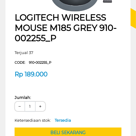
LOGITECH WIRELESS
MOUSE M185 GREY 910-
002255_P
Terjual 37
CODE:
910-002255_P
Rp
189.000
Jumlah:
−
+
Ketersediaan stok:
Tersedia
BELI SEKARANG