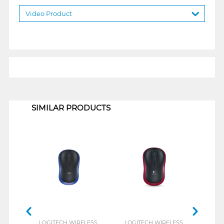
Video Product
1
SIMILAR PRODUCTS
LOGITECH WIRELESS
LOGITECH WIRELESS
LOGI