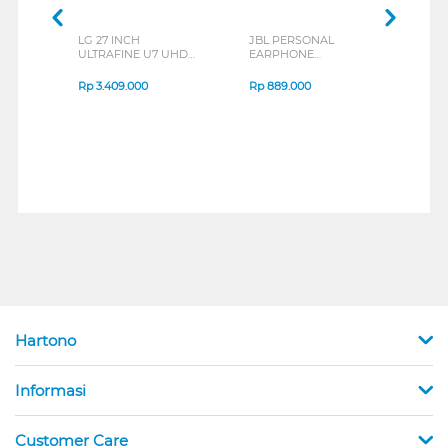
LG 27 INCH
JBL PERSONAL
REXU
ULTRAFINE U7 UHD
EARPHONE
HEA
IPS MONITOR 27U711B-
ENDURANCE RUN 3
M2 S
B_G3
SERIES
Rp
3.409.000
Rp
889.000
Rp
2
Hartono
Informasi
Customer Care