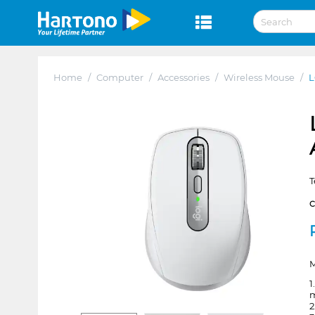
Home
/
Computer
/
Accessories
/
Wireless Mouse
/
L
T
M
1
m
2