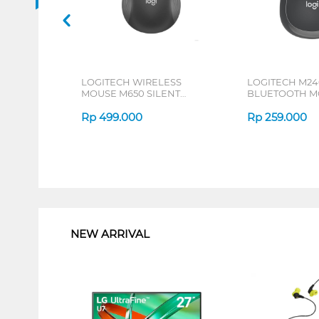
LOGITECH WIRELESS
LOGITECH M24
MOUSE M650 SILENT
BLUETOOTH M
TOUCH SERIES
GRAPHITE
Rp
499.000
Rp
259.000
1
NEW ARRIVAL