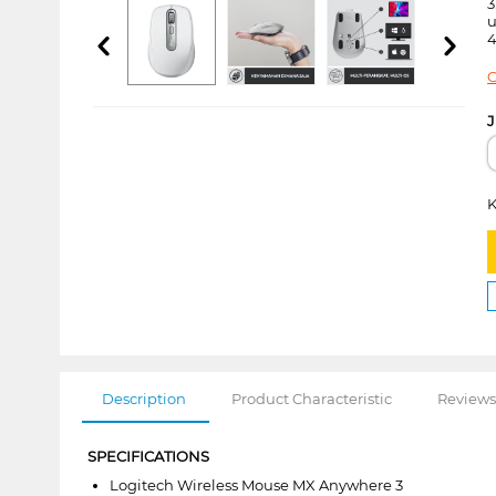
3
u
4
C
J
K
Description
Product Characteristic
Reviews
SPECIFICATIONS
Logitech Wireless Mouse MX Anywhere 3