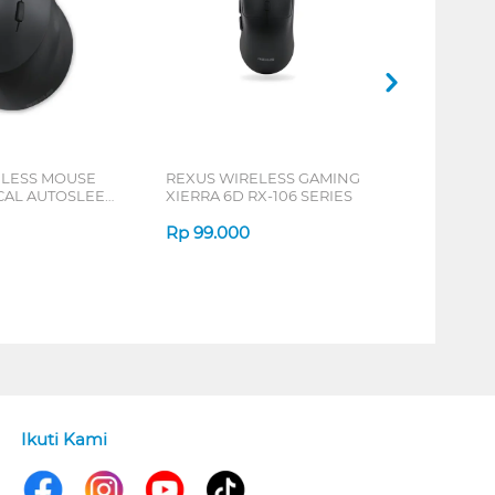
ELESS MOUSE
REXUS WIRELESS GAMING
ICAL AUTOSLEEP
XIERRA 6D RX-106 SERIES
ERIES
Rp
99.000
Ikuti Kami