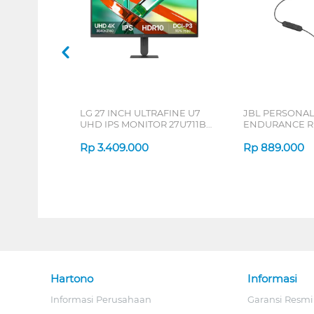
LG 27 INCH ULTRAFINE U7
JBL PERSONA
UHD IPS MONITOR 27U711B-
ENDURANCE RU
B_G3
Rp
3.409.000
Rp
889.000
Hartono
Informasi
Informasi Perusahaan
Garansi Resmi