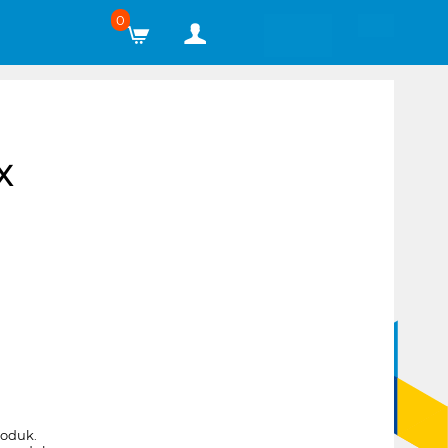
0
X
roduk.