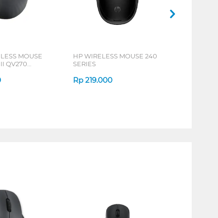
ELESS MOUSE
HP WIRELESS MOUSE 240
 II QV270
SERIES
0
Rp
219.000