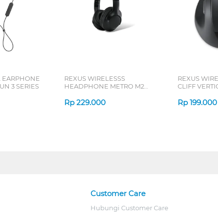
L EARPHONE
REXUS WIRELESSS
REXUS WIR
N 3 SERIES
HEADPHONE METRO M2
CLIFF VERT
SERIES
7D QV-260 S
Rp
229.000
Rp
199.000
Customer Care
Hubungi Customer Care