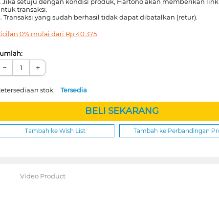
. Jika setuju dengan kondisi produk, Hartono akan memberikan lin
ntuk transaksi.
. Transaksi yang sudah berhasil tidak dapat dibatalkan (retur).
icilan 0% mulai dari
Rp
40.375
umlah:
−
+
etersediaan stok:
Tersedia
BELI SEKARANG
Tambah ke Wish List
Tambah ke Perbandingan P
Video Product