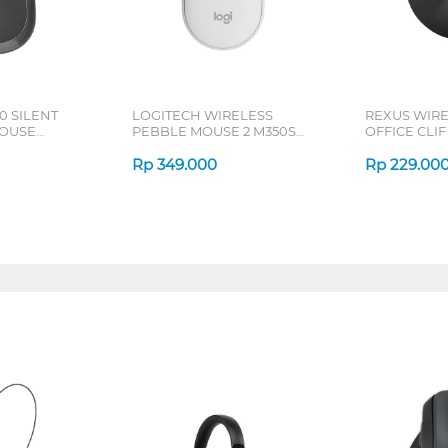
0 SILENT
LOGITECH WIRELESS
REXUS WIR
OUSE
PEBBLE MOUSE 2 M350S
OFFICE CLIF
SERIES
SERIES
Rp
349.000
Rp
229.00