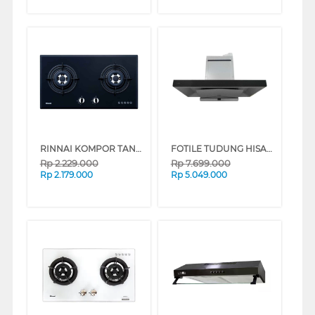
RINNAI KOMPOR TANAM BUILT IN HOB RB-772RO(G)
FOTILE TUDUNG HISAP ASAP CHIMNEY WALL HOOD EMG9027
Rp
2.229.000
Rp
7.699.000
Rp
2.179.000
Rp
5.049.000