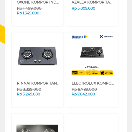
OXONE KOMPOR INDUKSI INDUCTION STOVE OX-646
AZALEA KOMPOR TANAM BUILT IN HOB ANL64GV4B
Rp
1.499.000
Rp
5.009.000
Rp
1.349.000
RINNAI KOMPOR TANAM BUILT IN HOB RB2GHC(SB)
ELECTROLUX KOMPOR TANAM BUILT IN HOB EGT7838CK
Rp
3.329.000
Rp
8.789.000
Rp
3.249.000
Rp
7.842.000