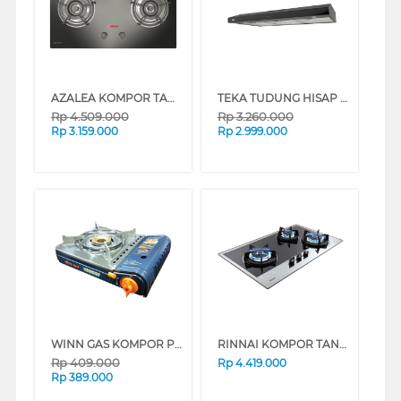
AZALEA KOMPOR TANAM BUILT IN HOB AGC732B
TEKA TUDUNG HISAP ASAP SLIM LINE HOOD HGI902BLACK
Rp
4.509.000
Rp
3.260.000
Rp
3.159.000
Rp
2.999.000
WINN GAS KOMPOR PORTABLE GAS BUTANE STOVE W2S BLUE
RINNAI KOMPOR TANAM BUILT IN HOB RB3SSC(GB)
Rp
409.000
Rp
4.419.000
Rp
389.000