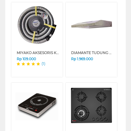
MIYAKO AKSESORIS KOMPOR REGULATOR + SELANG LPG RMS106M
DIAMANTE TUDUNG HISAP ASAP SLIM LINE HOOD SPATIUM62X
Rp
109.000
Rp
1.969.000
(1)