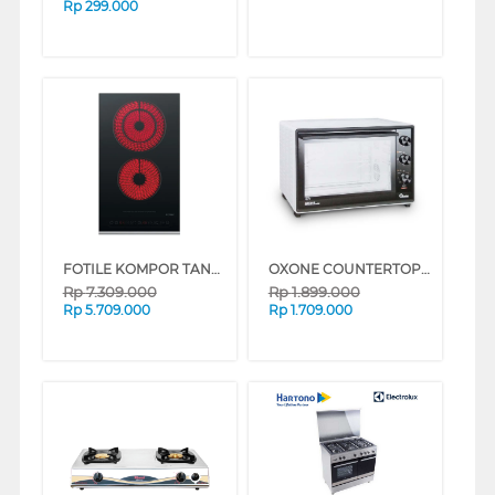
Rp
299.000
FOTILE KOMPOR TANAM BUILT IN HOB VITRO CERAMIC STOVE EEG30202
OXONE COUNTERTOP OVEN MASTER SERIES OX8842
Rp
7.309.000
Rp
1.899.000
Rp
5.709.000
Rp
1.709.000