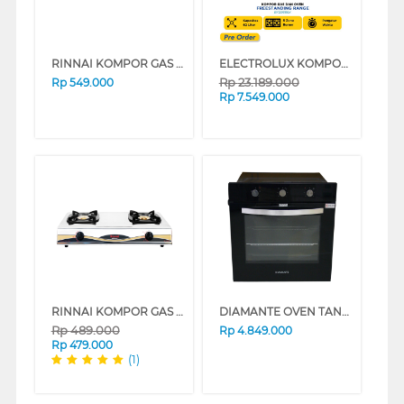
RINNAI KOMPOR GAS RI522ATTJ
ELECTROLUX KOMPOR FREESTANDING RANGE EKG9686X
Rp
23.189.000
Rp
549.000
Rp
7.549.000
RINNAI KOMPOR GAS RI522ATJ
DIAMANTE OVEN TANAM BUILT IN OVEN VITRUM691BG
Rp
489.000
Rp
4.849.000
Rp
479.000
(1)