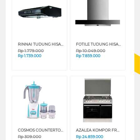
RINNAI TUDUNG HISAP ASAP SLIM LINE HOOD RH60ER(G)
FOTILE TUDUNG HISAP ASAP CHIMNEY WALL HOOD EMG9036
Rp
1.779.000
Rp
10.049.000
Rp
1.739.000
Rp
7.859.000
COSMOS COUNTERTOP BLENDER CB-282P
AZALEA KOMPOR FREESTANDING RANGE AFS9BG4VC
Rp
309.000
Rp
24.859.000