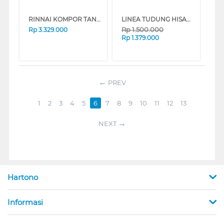
RINNAI KOMPOR TANAM BUILT IN HOB RB2GHC(OW)
LINEA TUDUNG HISAP ASAP SLIM LINE HOOD LSH601BLACK
Rp
1.500.000
Rp
3.329.000
Rp
1.379.000
PREV
1
2
3
4
5
6
7
8
9
10
11
12
13
NEXT
Hartono
Informasi