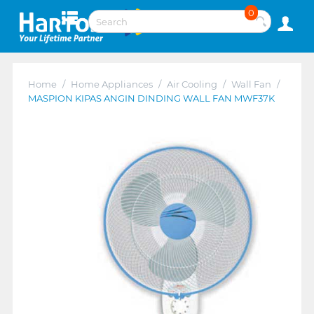
0
Home
/
Home Appliances
/
Air Cooling
/
Wall Fan
/
MASPION KIPAS ANGIN DINDING WALL FAN MWF37K