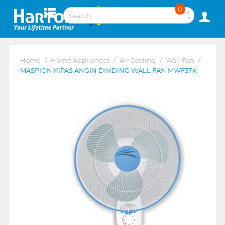
0
Home
/
Home Appliances
/
Air Cooling
/
Wall Fan
/
MASPION KIPAS ANGIN DINDING WALL FAN MWF37K