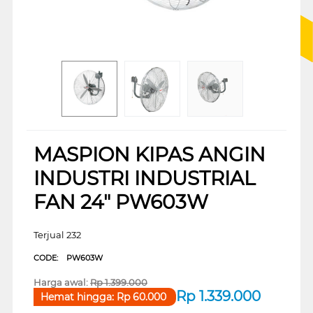
MASPION KIPAS ANGIN
INDUSTRI INDUSTRIAL
FAN 24" PW603W
Terjual 232
CODE:
PW603W
Harga awal:
Rp
1.399.000
Rp
1.339.000
Hemat hingga:
Rp
60.000