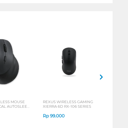
ELESS MOUSE
REXUS WIRELESS GAMING
ICAL AUTOSLEEP
XIERRA 6D RX-106 SERIES
ERIES
Rp
99.000