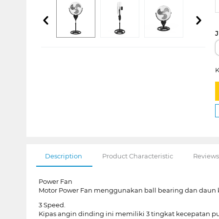
J
K
Description
Product Characteristic
Reviews
Power Fan
Motor Power Fan menggunakan ball bearing dan daun k
3 Speed.
Kipas angin dinding ini memiliki 3 tingkat kecepatan