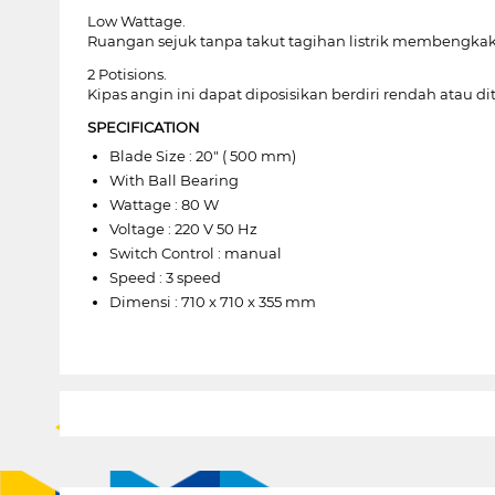
Low Wattage.
Ruangan sejuk tanpa takut tagihan listrik membengkak,
2 Potisions.
Kipas angin ini dapat diposisikan berdiri rendah atau di
SPECIFICATION
Blade Size : 20" ( 500 mm)
With Ball Bearing
Wattage : 80 W
Voltage : 220 V 50 Hz
Switch Control : manual
Speed : 3 speed
Dimensi : 710 x 710 x 355 mm
1