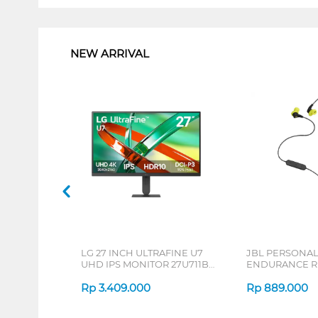
1
NEW ARRIVAL
LG 27 INCH ULTRAFINE U7
JBL PERSONA
UHD IPS MONITOR 27U711B-
ENDURANCE RU
B_G3
Rp
3.409.000
Rp
889.000