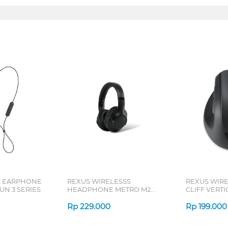
L EARPHONE
REXUS WIRELESSS
REXUS WIR
N 3 SERIES
HEADPHONE METRO M2
CLIFF VERT
SERIES
7D QV-260 S
Rp
229.000
Rp
199.000