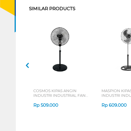
SIMILAR PRODUCTS
COSMOS KIPAS ANGIN
MASPION KIPA
INDUSTRI INDUSTRIAL FAN
INDUSTRI INDU
TBF-1802
PW453
Rp
509.000
Rp
609.000