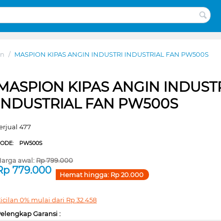
an
/
MASPION KIPAS ANGIN INDUSTRI INDUSTRIAL FAN PW500S
MASPION KIPAS ANGIN INDUST
INDUSTRIAL FAN PW500S
erjual 477
CODE:
PW500S
arga awal:
Rp
799.000
Rp
779.000
Hemat hingga:
Rp
20.000
icilan 0% mulai dari
Rp
32.458
elengkap Garansi :