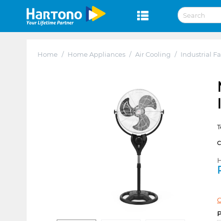
Home
/
Home Appliances
/
Air Cooling
/
Industrial F
T
H
C
P