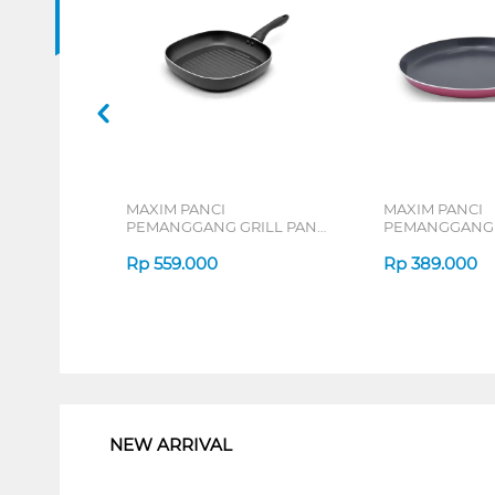
MAXIM PANCI
MAXIM PANCI
PEMANGGANG GRILL PAN
PEMANGGANG 
NMGR-SR-26-P-XS
NULARG25PXS(
Rp
559.000
Rp
389.000
1
NEW ARRIVAL