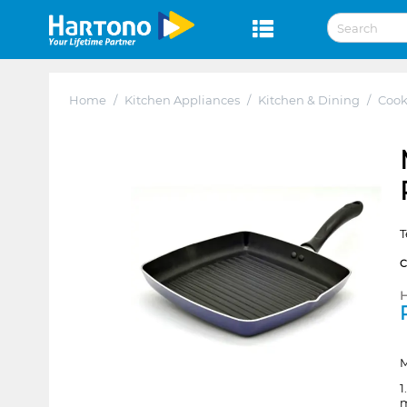
Home
/
Kitchen Appliances
/
Kitchen & Dining
/
Coo
T
H
M
1
m