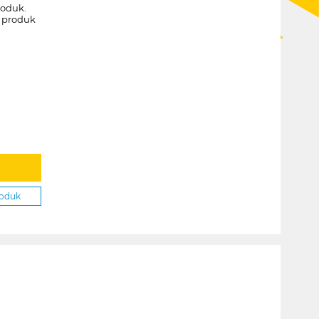
roduk.
k produk
roduk