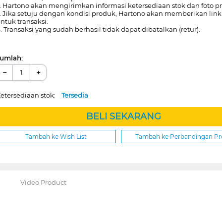
. Hartono akan mengirimkan informasi ketersediaan stok dan foto p
. Jika setuju dengan kondisi produk, Hartono akan memberikan lin
ntuk transaksi.
. Transaksi yang sudah berhasil tidak dapat dibatalkan (retur).
umlah:
−
+
etersediaan stok:
Tersedia
BELI SEKARANG
Tambah ke Wish List
Tambah ke Perbandingan P
Video Product