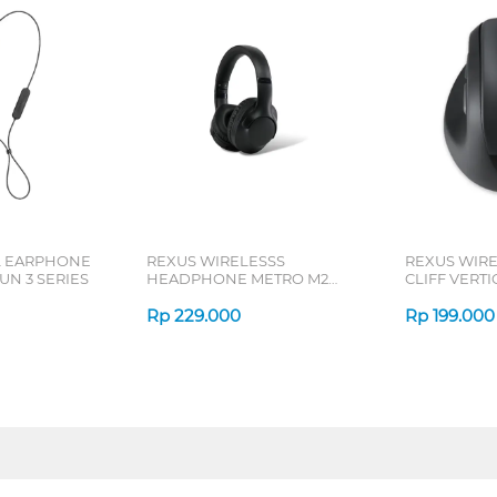
L EARPHONE
REXUS WIRELESSS
REXUS WIR
N 3 SERIES
HEADPHONE METRO M2
CLIFF VERT
SERIES
7D QV-260 S
Rp
229.000
Rp
199.000