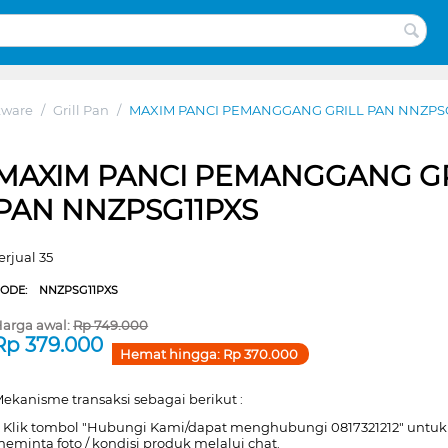
kware
/
Grill Pan
/
MAXIM PANCI PEMANGGANG GRILL PAN NNZPS
MAXIM PANCI PEMANGGANG GR
PAN NNZPSG11PXS
erjual 35
CODE:
NNZPSG11PXS
arga awal:
Rp
749.000
Rp
379.000
Hemat hingga:
Rp
370.000
ekanisme transaksi sebagai berikut :
. Klik tombol "Hubungi Kami/dapat menghubungi 0817321212" untuk
eminta foto / kondisi produk melalui chat.