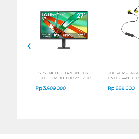
LG 27 INCH ULTRAFINE U7
JBL PERSONA
UHD IPS MONITOR 27U711B-
ENDURANCE RU
B_G3
Rp
3.409.000
Rp
889.000