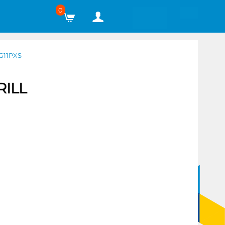
0
G11PXS
ILL