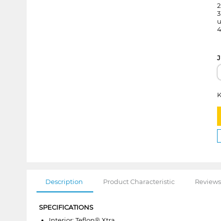
2
3
u
4
J
K
Description
Product Characteristic
Reviews
SPECIFICATIONS
Interior: Teflon® Xtra