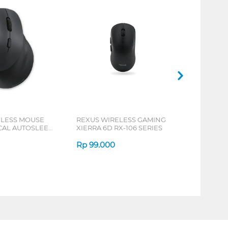
ELESS MOUSE
REXUS WIRELESS GAMING
ICAL AUTOSLEEP
XIERRA 6D RX-106 SERIES
ERIES
Rp
99.000