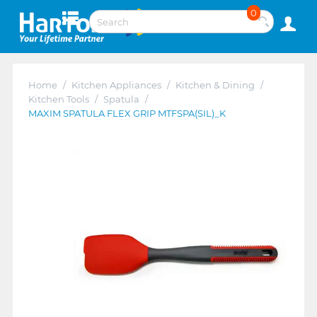
0
Home
/
Kitchen Appliances
/
Kitchen & Dining
/
Kitchen Tools
/
Spatula
/
MAXIM SPATULA FLEX GRIP MTFSPA(SIL)_K