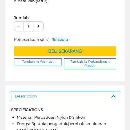
dibatalkan (retur).
Jumlah:
−
+
Ketersediaan stok:
Tersedia
BELI SEKARANG
Tambah ke Wish List
Tambah ke Perbandingan
Produk
Description
SPECIFICATIONS
Material: Perpaduan Nylon & Silikon
Fungsi: Spatula pengaduk/pembalik makanan
Food Grade BPA Free