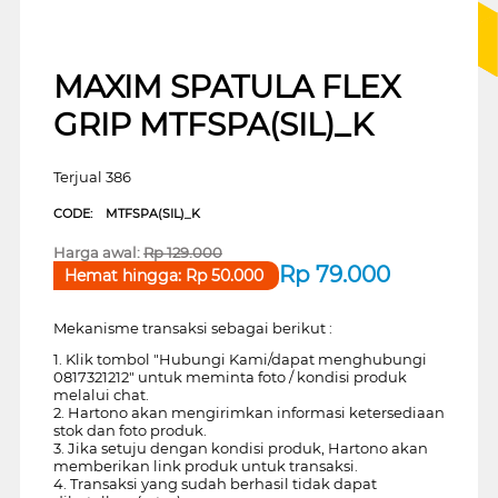
MAXIM SPATULA FLEX
GRIP MTFSPA(SIL)_K
Terjual 386
CODE:
MTFSPA(SIL)_K
Harga awal:
Rp
129.000
Rp
79.000
Hemat hingga:
Rp
50.000
Mekanisme transaksi sebagai berikut :
1. Klik tombol "Hubungi Kami/dapat menghubungi
0817321212" untuk meminta foto / kondisi produk
melalui chat.
2. Hartono akan mengirimkan informasi ketersediaan
stok dan foto produk.
3. Jika setuju dengan kondisi produk, Hartono akan
memberikan link produk untuk transaksi.
4. Transaksi yang sudah berhasil tidak dapat