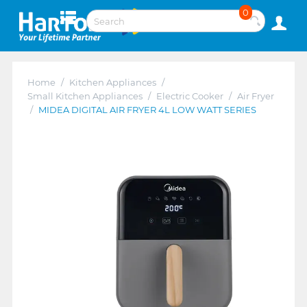
0
Home
/
Kitchen Appliances
/
Small Kitchen Appliances
/
Electric Cooker
/
Air Fryer
/
MIDEA DIGITAL AIR FRYER 4L LOW WATT SERIES