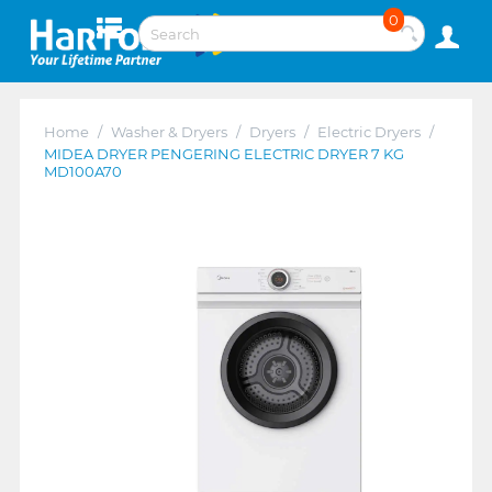
0
Home
/
Washer & Dryers
/
Dryers
/
Electric Dryers
/
MIDEA DRYER PENGERING ELECTRIC DRYER 7 KG
MD100A70