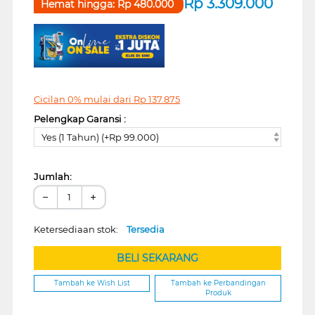
Rp
3.309.000
Hemat hingga:
Rp
480.000
Cicilan 0% mulai dari
Rp
137.875
Pelengkap Garansi :
Yes (1 Tahun) (+Rp 99.000)
Jumlah:
−
+
Ketersediaan stok:
Tersedia
BELI SEKARANG
Tambah ke Wish List
Tambah ke Perbandingan
Produk