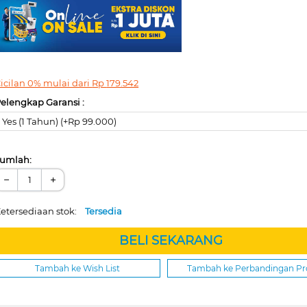
icilan 0% mulai dari
Rp
179.542
elengkap Garansi :
Yes (1 Tahun) (+Rp 99.000)
umlah:
−
+
etersediaan stok:
Tersedia
BELI SEKARANG
Tambah ke Wish List
Tambah ke Perbandingan P