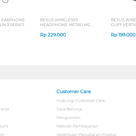
L EARPHONE
REXUS WIRELESSS
REXUS WIR
N 3 SERIES
HEADPHONE METRO M2
CLIFF VERT
SERIES
7D QV-260 S
Rp
229.000
Rp
199.000
Customer Care
Hubungi Customer Care
ransi
Cara Belanja
Pengiriman
ount
Metode Pembayaran
ect
Ketentuan Penukaran Produk