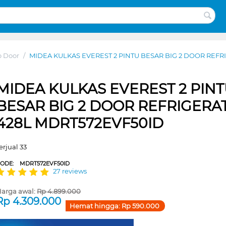
o Door
/
MIDEA KULKAS EVEREST 2 PINTU BESAR BIG 2 DOOR REF
MIDEA KULKAS EVEREST 2 PIN
BESAR BIG 2 DOOR REFRIGERA
428L MDRT572EVF50ID
erjual 33
CODE:
MDRT572EVF50ID
27 reviews
arga awal:
Rp
4.899.000
Rp
4.309.000
Hemat hingga:
Rp
590.000