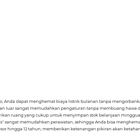
ro, Anda dapat menghemat biaya listrik bulanan tanpa mengorban
agian luar sangat memudahkan pengaturan tanpa membuang hawa ding
erikan ruang yang cukup untuk menyimpan stok belanjaan mingguan 
s" sangat memudahkan perawatan, sehingga Anda bisa menghemat
or hingga 12 tahun, memberikan ketenangan pikiran akan ketahan