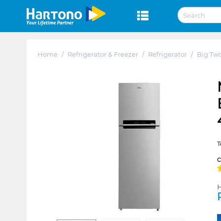
Home
/
Refrigerator & Freezer
/
Refrigerator
/
Big Tw
T
H