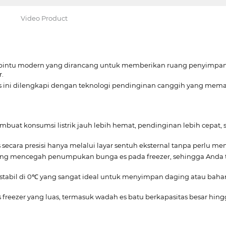
Video Product
2 pintu modern yang dirancang untuk memberikan ruang penyimpana
.
as ini dilengkapi dengan teknologi pendinginan canggih yang mema
buat konsumsi listrik jauh lebih hemat, pendinginan lebih cepat, 
ara presisi hanya melalui layar sentuh eksternal tanpa perlu mem
ang mencegah penumpukan bunga es pada freezer, sehingga Anda ti
tabil di 0℃ yang sangat ideal untuk menyimpan daging atau bahan 
freezer yang luas, termasuk wadah es batu berkapasitas besar hing