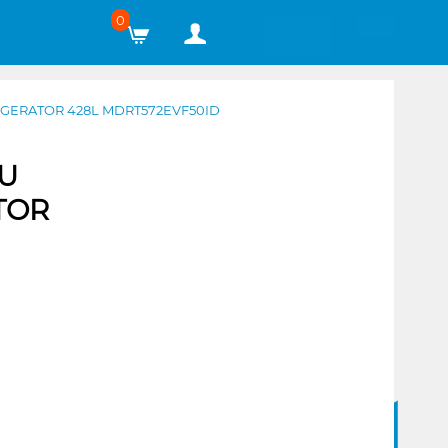
0
RIGERATOR 428L MDRT572EVF50ID
TU
TOR