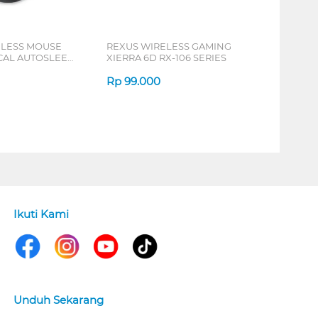
ELESS MOUSE
REXUS WIRELESS GAMING
ICAL AUTOSLEEP
XIERRA 6D RX-106 SERIES
ERIES
Rp
99.000
Ikuti Kami
Unduh Sekarang