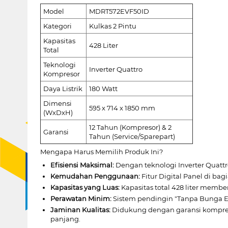
Model
MDRT572EVF50ID
Kategori
Kulkas 2 Pintu
Kapasitas
428 Liter
Total
Teknologi
Inverter Quattro
Kompresor
Daya Listrik
180 Watt
Dimensi
595 x 714 x 1850 mm
(WxDxH)
12 Tahun (Kompresor) & 2
Garansi
Tahun (Service/Sparepart)
Mengapa Harus Memilih Produk Ini?
Efisiensi Maksimal:
Dengan teknologi Inverter Quatt
Kemudahan Penggunaan:
Fitur Digital Panel di b
Kapasitas yang Luas:
Kapasitas total 428 liter memb
Perawatan Minim:
Sistem pendingin "Tanpa Bunga E
Jaminan Kualitas:
Didukung dengan garansi kompres
panjang.