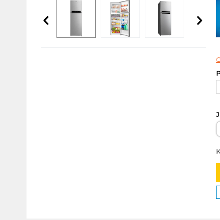
C
P
J
K