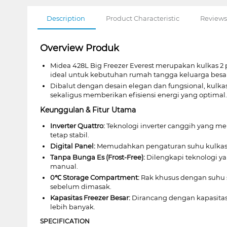
Description
Product Characteristic
Reviews
Overview Produk
Midea 428L Big Freezer Everest merupakan kulkas 
ideal untuk kebutuhan rumah tangga keluarga besar
Dibalut dengan desain elegan dan fungsional, kulk
sekaligus memberikan efisiensi energi yang optimal.
Keunggulan & Fitur Utama
Inverter Quattro:
Teknologi inverter canggih yang mem
tetap stabil.
Digital Panel:
Memudahkan pengaturan suhu kulkas sec
Tanpa Bunga Es (Frost-Free):
Dilengkapi teknologi y
manual.
0℃ Storage Compartment:
Rak khusus dengan suhu s
sebelum dimasak.
Kapasitas Freezer Besar:
Dirancang dengan kapasitas 
lebih banyak.
SPECIFICATION