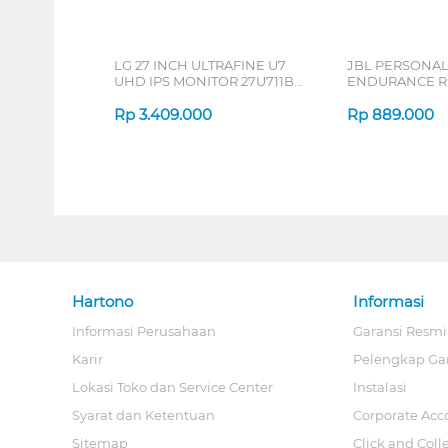
LG 27 INCH ULTRAFINE U7
JBL PERSONA
UHD IPS MONITOR 27U711B-
ENDURANCE RU
B_G3
Rp
3.409.000
Rp
889.000
Hartono
Informasi
Informasi Perusahaan
Garansi Resmi
Karir
Pelengkap Ga
Lokasi Toko dan Service Center
Instalasi
Syarat dan Ketentuan
Corporate Acc
Sitemap
Click and Coll