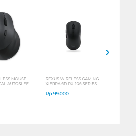
ELESS MOUSE
REXUS WIRELESS GAMING
ICAL AUTOSLEEP
XIERRA 6D RX-106 SERIES
ERIES
Rp
99.000