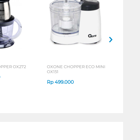
PPER OX272
OXONE CHOPPER ECO MINI
OX151
0
Rp
499.000