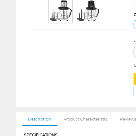
C
J
K
Description
Product Characteristic
Reviews
SPECIFICATIONS