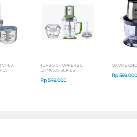
R CH60
TURBO CHOPPER 2 L
OXONE CHO
IES
EHM8399 SERIES
Rp
599.00
Rp
549.000