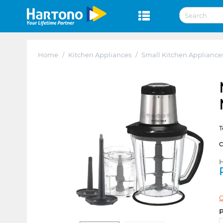
Home
/
Kitchen Appliances
/
Small Kitchen Appliance
T
H
C
P