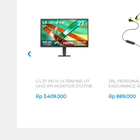
LG 27 INCH ULTRAFINE U7
JBL PERSONA
UHD IPS MONITOR 27U711B-
ENDURANCE RU
B_G3
Rp
3.409.000
Rp
889.000