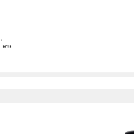
n
n lama