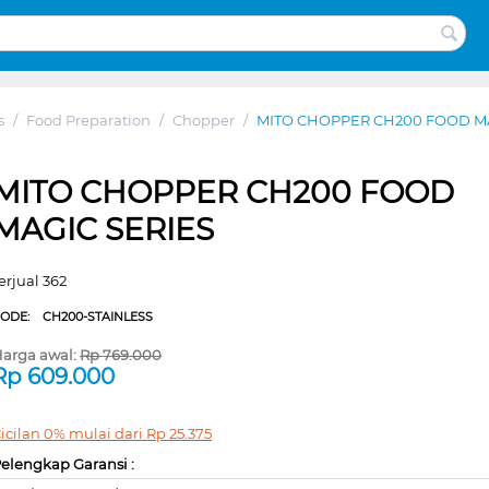
s
/
Food Preparation
/
Chopper
/
MITO CHOPPER CH200 FOOD MA
MITO CHOPPER CH200 FOOD
MAGIC SERIES
erjual 362
CODE:
CH200-STAINLESS
arga awal:
Rp
769.000
Rp
609.000
icilan 0% mulai dari
Rp
25.375
elengkap Garansi :