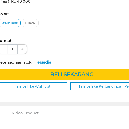
Yes (+Rp 49.000)
olor :
Stainless
Black
umlah:
−
+
etersediaan stok:
Tersedia
BELI SEKARANG
Tambah ke Wish List
Tambah ke Perbandingan P
Video Product