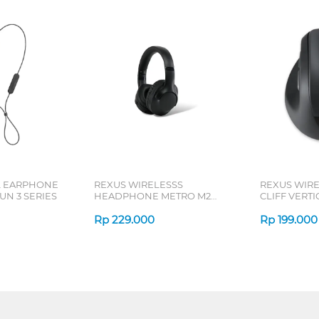
L EARPHONE
REXUS WIRELESSS
REXUS WIR
N 3 SERIES
HEADPHONE METRO M2
CLIFF VERT
SERIES
7D QV-260 S
Rp
229.000
Rp
199.000