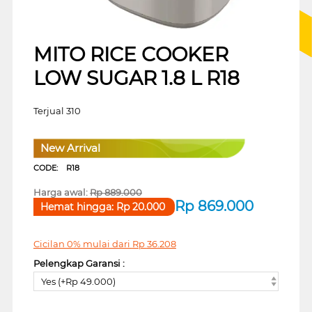
MITO RICE COOKER
LOW SUGAR 1.8 L R18
Terjual 310
New Arrival
CODE:
R18
Harga awal:
Rp
889.000
Rp
869.000
Hemat hingga:
Rp
20.000
Cicilan 0% mulai dari
Rp
36.208
Pelengkap Garansi :
Yes (+Rp 49.000)