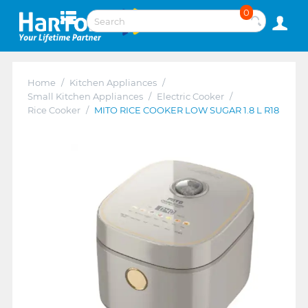
0
Home
/
Kitchen Appliances
/
Small Kitchen Appliances
/
Electric Cooker
/
Rice Cooker
/
MITO RICE COOKER LOW SUGAR 1.8 L R18