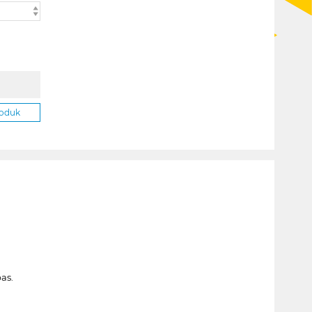
roduk
as.