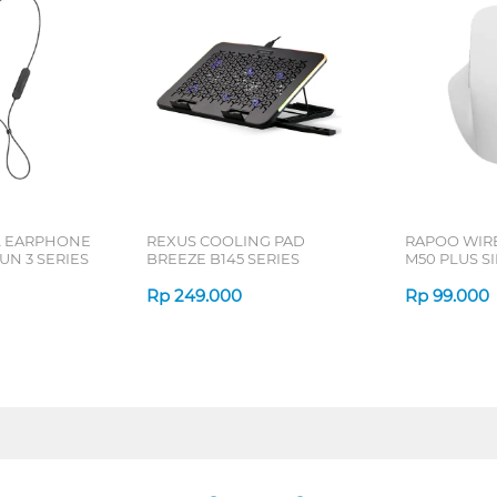
L EARPHONE
REXUS COOLING PAD
RAPOO WIR
N 3 SERIES
BREEZE B145 SERIES
M50 PLUS SI
Rp
249.000
Rp
99.000