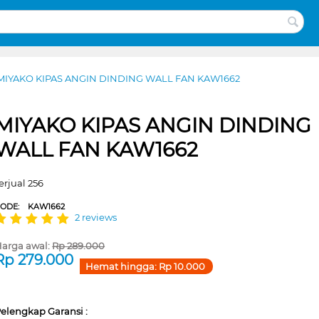
MIYAKO KIPAS ANGIN DINDING WALL FAN KAW1662
MIYAKO KIPAS ANGIN DINDING
WALL FAN KAW1662
erjual 256
CODE:
KAW1662
2 reviews
arga awal:
Rp
289.000
Rp
279.000
Hemat hingga:
Rp
10.000
elengkap Garansi :