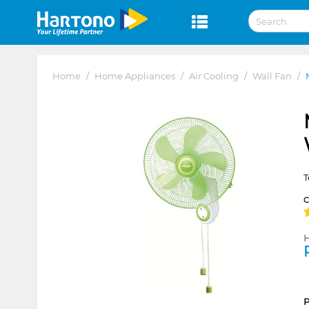
Home
/
Home Appliances
/
Air Cooling
/
Wall Fan
/
T
H
P