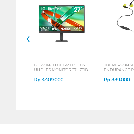
LG 27 INCH ULTRAFINE U7
JBL PERSONA
UHD IPS MONITOR 27U711B-
ENDURANCE RU
B_G3
Rp
3.409.000
Rp
889.000