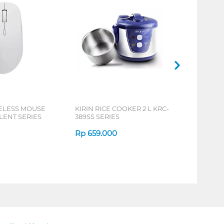
ELESS MOUSE
KIRIN RICE COOKER 2 L KRC-
LENT SERIES
389SS SERIES
Rp
659.000