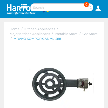
0
Home
/
Kitchen Appliances
/
Major Kitchen Appliances
/
Portable Stove
/
Gas Stove
/
MIYAKO KOMPOR GAS ML-288