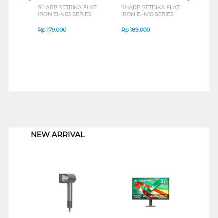
SHARP SETRIKA FLAT
SHARP SETRIKA FLAT
COS
IRON EI-N05 SERIES
IRON EI-N10 SERIES
FLAT
Rp
179.000
Rp
189.000
Rp
1
1
NEW ARRIVAL