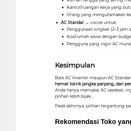
Rumah tangga yang sering meny
Kantor/ruangan kerja yang butu
Orang yang mengutamakan ke
AC Standar
→ cocok untuk:
Penggunaan singkat (2–3 jam sa
Kos/rumah sewa dengan budget
Pengguna yang ingin AC murah
Kesimpulan
Baik AC Inverter maupun AC Standa
hemat listrik jangka panjang, dan p
Anda hanya memakai AC sesekali, in
pilihan lebih bijak.
Pada akhirnya, pilihan tergantung p
Rekomendasi Toko yang