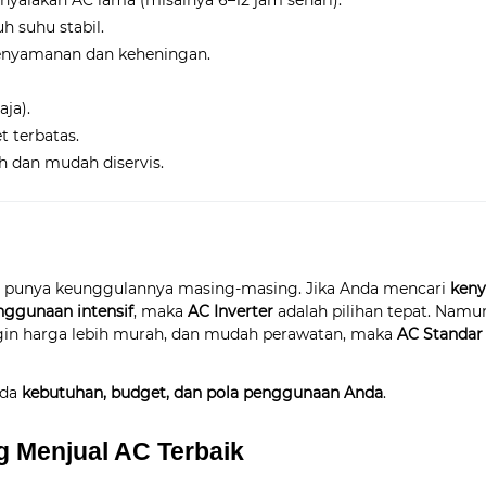
alakan AC lama (misalnya 6–12 jam sehari).
h suhu stabil.
nyamanan dan keheningan.
ja).
 terbatas.
 dan mudah diservis.
r punya keunggulannya masing-masing. Jika Anda mencari
ken
enggunaan intensif
, maka
AC Inverter
adalah pilihan tepat. Namun
gin harga lebih murah, dan mudah perawatan, maka
AC Standar
ada
kebutuhan, budget, dan pola penggunaan Anda
.
 Menjual AC Terbaik