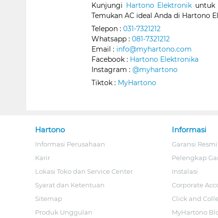
Kunjungi
Hartono Elektronik
untuk 
Temukan AC ideal Anda di Hartono Ele
Telepon :
031-7321212
Whatsapp :
081-7321212
Email :
info@myhartono.com
Facebook :
Hartono Elektronika
Instagram :
@myhartono
Tiktok :
MyHartono
Hartono
Informasi
Informasi Perusahaan
Garansi Resmi
Karir
Pelengkap Ga
Lokasi Toko dan Service Center
Instalasi
Syarat dan Ketentuan
Corporate Acc
Sitemap
Click and Coll
Produk Unggulan
MyHartono Bl