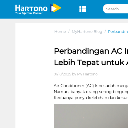
Home
/
MyHartono Blog
/
Perbandin
Perbandingan AC I
Lebih Tepat untuk
01/10/2025 by My Hartono
Air Conditioner (AC) kini sudah men
Namun, banyak orang sering bingun
Keduanya punya kelebihan dan keku