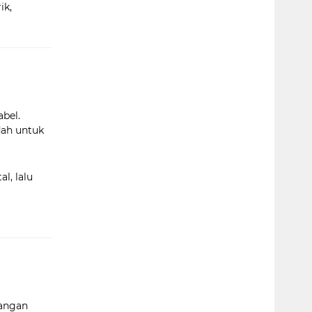
ik,
bel.
dah untuk
l, lalu
uangan