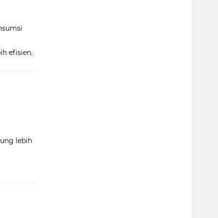
onsumsi
h efisien.
rung lebih