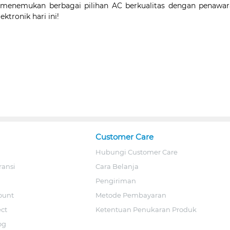
menemukan berbagai pilihan AC berkualitas dengan penawara
ktronik hari ini!
Customer Care
Hubungi Customer Care
ransi
Cara Belanja
Pengiriman
ount
Metode Pembayaran
ect
Ketentuan Penukaran Produk
og