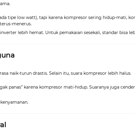
lama.
ada tipe low watt), tapi karena kompresor sering hidup-mati, k
i terus-menerus.
verter lebih hemat. Untuk pemakaian sesekali, standar bisa lebi
guna
rasa naik-turun drastis. Selain itu, suara kompresor lebih halus.
 agak panas” karena kompresor mati-hidup. Suaranya juga cende
i kenyamanan.
al