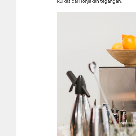
kulkas dari lonjakan tegangan.