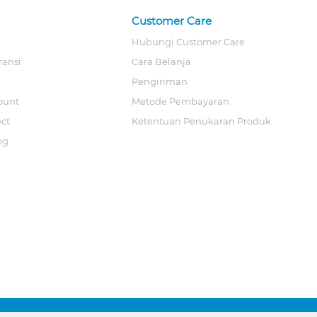
Customer Care
Hubungi Customer Care
ransi
Cara Belanja
Pengiriman
ount
Metode Pembayaran
ect
Ketentuan Penukaran Produk
og