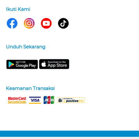
Ikuti Kami
Unduh Sekarang
Keamanan Transaksi