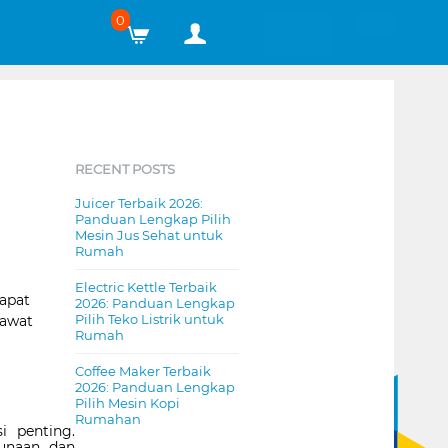
0
RECENT POSTS
Juicer Terbaik 2026:
Panduan Lengkap Pilih
Mesin Jus Sehat untuk
Rumah
Electric Kettle Terbaik
apat
2026: Panduan Lengkap
Pilih Teko Listrik untuk
rawat
Rumah
Coffee Maker Terbaik
2026: Panduan Lengkap
Pilih Mesin Kopi
Rumahan
i penting.
unaan dan