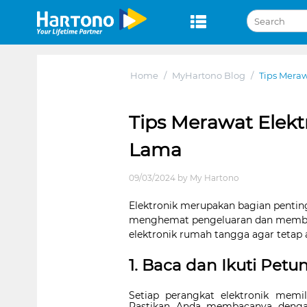
Home
/
MyHartono Blog
/
Tips Mera
Tips Merawat Elek
Lama
09/03/2024 by My Hartono
Elektronik merupakan bagian penti
menghemat pengeluaran dan member
elektronik rumah tangga agar tetap 
1. Baca dan Ikuti Pet
Setiap perangkat elektronik memil
Pastikan Anda membacanya dengan