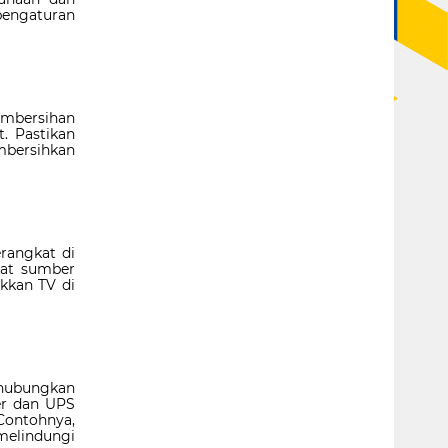
pengaturan
embersihan
. Pastikan
mbersihkan
rangkat di
kat sumber
kkan TV di
ghubungkan
er dan UPS
Contohnya,
melindungi