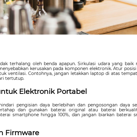
tidak terhalang oleh benda apapun. Sirkulasi udara yang bai
enyebabkan kerusakan pada komponen elektronik. Atur posisi
k ventilasi. Contohnya, jangan letakkan laptop di atas tempat
ri tertutup.
untuk Elektronik Portabel
 hindari pengisian daya berlebihan dan pengosongan daya sec
tahap dan gunakan baterai original atau baterai berkualit
terai smartphone hingga 100%, dan jangan biarkan baterai 
an Firmware