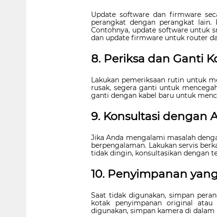
Update software dan firmware seca
perangkat dengan perangkat lain.
Contohnya, update software untuk
dan update firmware untuk router da
8. Periksa dan Ganti
Lakukan pemeriksaan rutin untuk m
rusak, segera ganti untuk mencegah 
ganti dengan kabel baru untuk menc
9. Konsultasi dengan A
Jika Anda mengalami masalah dengan 
berpengalaman. Lakukan servis berk
tidak dingin, konsultasikan dengan 
10. Penyimpanan yang
Saat tidak digunakan, simpan peran
kotak penyimpanan original atau
digunakan, simpan kamera di dalam 