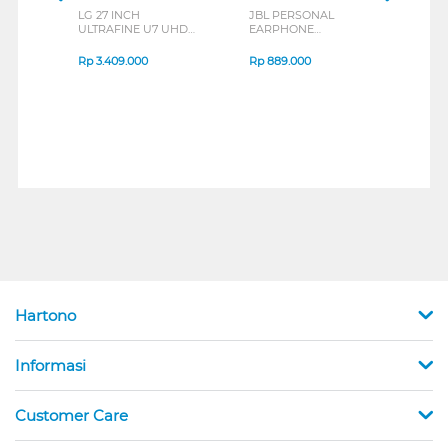
LG 27 INCH
JBL PERSONAL
REXU
ULTRAFINE U7 UHD
EARPHONE
HEA
IPS MONITOR 27U711B-
ENDURANCE RUN 3
M2 S
B_G3
SERIES
Rp
3.409.000
Rp
889.000
Rp
2
Hartono
Informasi
Customer Care