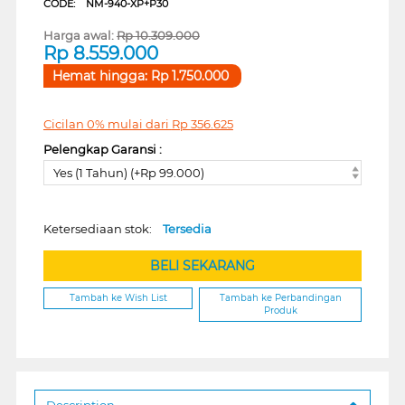
CODE:
NM-940-XP+P30
Harga awal:
Rp
10.309.000
Rp
8.559.000
Hemat hingga:
Rp
1.750.000
Cicilan 0% mulai dari
Rp
356.625
Pelengkap Garansi :
Yes (1 Tahun) (+Rp 99.000)
Ketersediaan stok:
Tersedia
BELI SEKARANG
Tambah ke Wish List
Tambah ke Perbandingan
Produk
Description