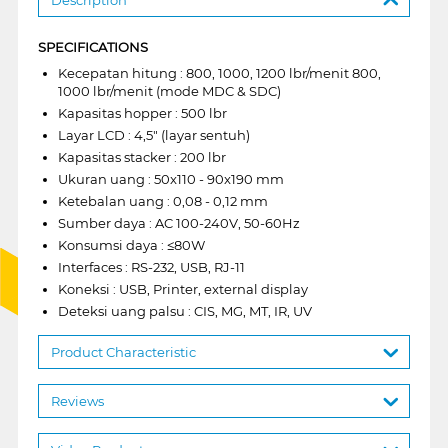
SPECIFICATIONS
Kecepatan hitung : 800, 1000, 1200 lbr/menit 800,
1000 lbr/menit (mode MDC & SDC)
Kapasitas hopper : 500 lbr
Layar LCD : 4,5" (layar sentuh)
Kapasitas stacker : 200 lbr
Ukuran uang : 50x110 - 90x190 mm
Ketebalan uang : 0,08 - 0,12 mm
Sumber daya : AC 100-240V, 50-60Hz
Konsumsi daya : ≤80W
Interfaces : RS-232, USB, RJ-11
Koneksi : USB, Printer, external display
Deteksi uang palsu : CIS, MG, MT, IR, UV
Product Characteristic
Reviews