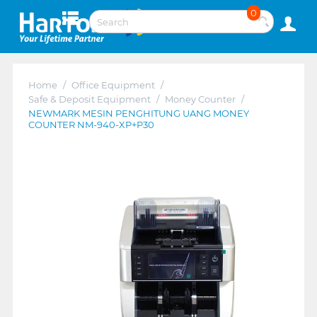
0
Home
/
Office Equipment
/
Safe & Deposit Equipment
/
Money Counter
/
NEWMARK MESIN PENGHITUNG UANG MONEY
COUNTER NM-940-XP+P30