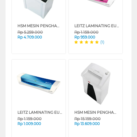
HSM MESIN PENGHANCUR KERTAS PAPER SHREDDER HSM-902CC
LEITZ LAMINATING EU-7368-00-23
Rp
5.259.000
Rp
1.159.000
Rp
4.709.000
Rp
959.000
(1)
LEITZ LAMINATING EU-7368-00-36
HSM MESIN PENGHANCUR KERTAS PAPER SHREDDER HSMB22C3_9X30
Rp
1.159.000
Rp
15.159.000
Rp
1.009.000
Rp
13.609.000