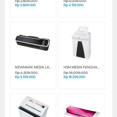
Rp
2.809.000
Rp
5.009.000
Rp
2.609.000
Rp
4.159.000
NEWMARK MESIN LAMINATING VISION G-60
HSM MESIN PENGHANCUR KERTAS PAPER SHREDDER HSM_AF150_CC1_9X15
Rp
4.309.000
Rp
18.009.000
Rp
3.559.000
Rp
16.209.000