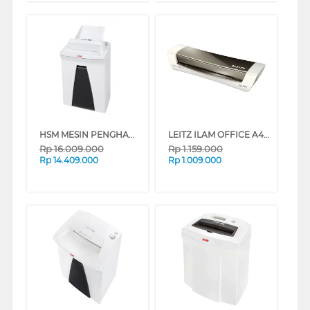
HSM MESIN PENGHANCUR KERTAS PAPER SHREDDER HSM_AF150_CC4_5X30
LEITZ ILAM OFFICE A4 LAMINATING EU-7368-00-89
Rp
16.009.000
Rp
1.159.000
Rp
14.409.000
Rp
1.009.000