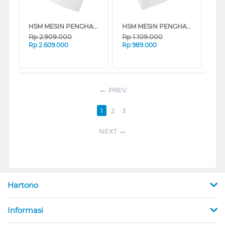
HSM MESIN PENGHANCUR KERTAS PAPER SHREDDER SHREDSTAR X5
HSM MESIN PENGHANCUR KERTAS PAPER SHREDDER SHREDSTAR S5
Rp
2.909.000
Rp
1.109.000
Rp
2.609.000
Rp
989.000
PREV
1
2
3
NEXT
Hartono
Informasi