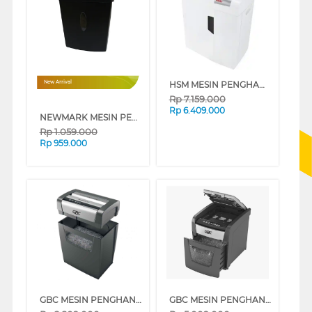
HSM MESIN PENGHANCUR KERTAS PAPER SHREDDER SHAREDSTAR X13
New Arrival
Rp
7.159.000
Rp
6.409.000
NEWMARK MESIN PENGHANCUR KERTAS PAPER SHREDDER NM_F6_SC_7.9MM
Rp
1.059.000
Rp
959.000
GBC MESIN PENGHANCUR KERTAS PAPER SHREDDER GBC_X312
GBC MESIN PENGHANCUR KERTAS PAPER SHREDDER GBC_AUTO50X