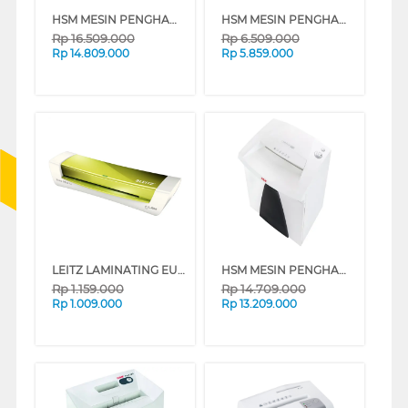
HSM MESIN PENGHANCUR KERTAS PAPER SHREDDER HSMB24C4_5X30
HSM MESIN PENGHANCUR KERTAS PAPER SHREDDER HSMSCURIOC14CC
Rp
16.509.000
Rp
6.509.000
Rp
14.809.000
Rp
5.859.000
LEITZ LAMINATING EU-7368-00-64
HSM MESIN PENGHANCUR KERTAS PAPER SHREDDER HSMB24S3_9
Rp
1.159.000
Rp
14.709.000
Rp
1.009.000
Rp
13.209.000