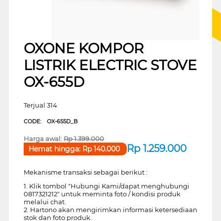
OXONE KOMPOR
LISTRIK ELECTRIC STOVE
OX-655D
Terjual 314
CODE:
OX-655D_B
Harga awal:
Rp
1.399.000
Rp
1.259.000
Hemat hingga:
Rp
140.000
Mekanisme transaksi sebagai berikut :
1. Klik tombol "Hubungi Kami/dapat menghubungi
0817321212" untuk meminta foto / kondisi produk
melalui chat.
2. Hartono akan mengirimkan informasi ketersediaan
stok dan foto produk.