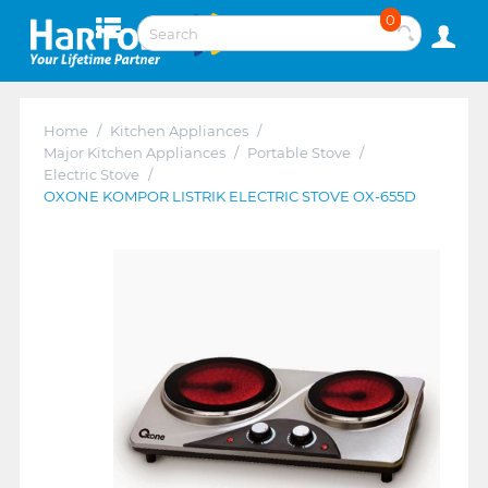
0
Home
/
Kitchen Appliances
/
Major Kitchen Appliances
/
Portable Stove
/
Electric Stove
/
OXONE KOMPOR LISTRIK ELECTRIC STOVE OX-655D